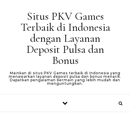
Skip to content
Situs PKV Games
Terbaik di Indonesia
dengan Layanan
Deposit Pulsa dan
Bonus
Mainkan di situs PKV Games terbaik di Indonesia yang
menawarkan layanan deposit pulsa dan bonus menarik.
Dapatkan pengalaman bermain yang lebih mudah dan
menguntungkan.