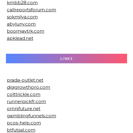
kmbb28.com
callreportsforum.com
sokmilya.com
abyluny.com
boomjavtrk.com
apklead.net
LINKS
prada-outlet.net
digigrowthpro.com
colttrickle.com
runnerpickfr.com
omnifuture.net
gamblingfunnels.com
pcos-help.com
btfutsal.com