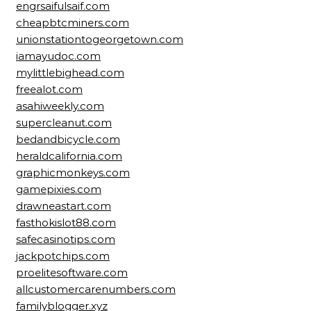
engrsaifulsaif.com
cheapbtcminers.com
unionstationtogeorgetown.com
iamayudoc.com
mylittlebighead.com
freealot.com
asahiweekly.com
supercleanut.com
bedandbicycle.com
heraldcalifornia.com
graphicmonkeys.com
gamepixies.com
drawneastart.com
fasthokislot88.com
safecasinotips.com
jackpotchips.com
proelitesoftware.com
allcustomercarenumbers.com
familyblogger.xyz