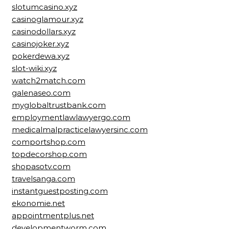
slotumcasino.xyz
casinoglamour.xyz
casinodollars.xyz
casinojoker.xyz
pokerdewa.xyz
slot-wiki.xyz
watch2match.com
galenaseo.com
myglobaltrustbank.com
employmentlawlawyergo.com
medicalmalpracticelawyersinc.com
comportshop.com
topdecorshop.com
shopasotv.com
travelsanga.com
instantguestposting.com
ekonomie.net
appointmentplus.net
developmentworm.com