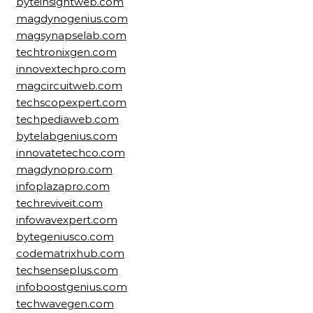
byteinsightweb.com
magdynogenius.com
magsynapselab.com
techtronixgen.com
innovextechpro.com
magcircuitweb.com
techscopexpert.com
techpediaweb.com
bytelabgenius.com
innovatetechco.com
magdynopro.com
infoplazapro.com
techreviveit.com
infowavexpert.com
bytegeniusco.com
codematrixhub.com
techsenseplus.com
infoboostgenius.com
techwavegen.com