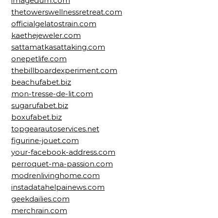
imagedum.com
thetowerswellnessretreat.com
officialgelatostrain.com
kaethejeweler.com
sattamatkasattaking.com
onepetlife.com
thebillboardexperiment.com
beachufabet.biz
mon-tresse-de-lit.com
sugarufabet.biz
boxufabet.biz
topgearautoservices.net
figurine-jouet.com
your-facebook-address.com
perroquet-ma-passion.com
modrenlivinghome.com
instadatahelpainews.com
geekdailies.com
merchrain.com