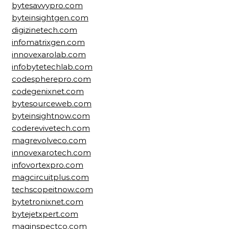
bytesavvypro.com
byteinsightgen.com
digizinetech.com
infomatrixgen.com
innovexarolab.com
infobytetechlab.com
codespherepro.com
codegenixnet.com
bytesourceweb.com
byteinsightnow.com
coderevivetech.com
magrevolveco.com
innovexarotech.com
infovortexpro.com
magcircuitplus.com
techscopeitnow.com
bytetronixnet.com
bytejetxpert.com
maginspectco.com