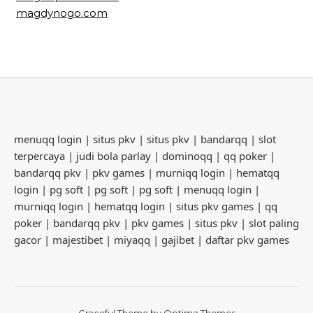
magdynogo.com
menuqq login
|
situs pkv
|
situs pkv
|
bandarqq
|
slot
terpercaya
|
judi bola parlay
|
dominoqq
|
qq poker
|
bandarqq pkv
|
pkv games
|
murniqq login
|
hematqq
login
|
pg soft
|
pg soft
|
pg soft
|
menuqq login
|
murniqq login
|
hematqq login
|
situs pkv games
|
qq
poker
|
bandarqq pkv
|
pkv games
|
situs pkv
|
slot paling
gacor
|
majestibet
|
miyaqq
|
gajibet
|
daftar pkv games