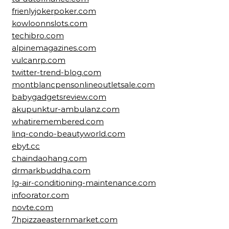
frienlyjokerpoker.com
kowloonnslots.com
techibro.com
alpinemagazines.com
vulcanrp.com
twitter-trend-blog.com
montblancpensonlineoutletsale.com
babygadgetsreview.com
akupunktur-ambulanz.com
whatiremembered.com
linq-condo-beautyworld.com
ebyt.cc
chaindaohang.com
drmarkbuddha.com
lg-air-conditioning-maintenance.com
infoorator.com
novte.com
7hpizzaeasternmarket.com