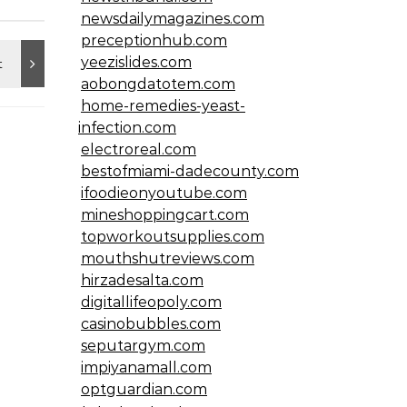
newsdailymagazines.com
preceptionhub.com
yeezislides.com
aobongdatotem.com
home-remedies-yeast-
infection.com
electroreal.com
bestofmiami-dadecounty.com
ifoodieonyoutube.com
mineshoppingcart.com
topworkoutsupplies.com
mouthshutreviews.com
hirzadesalta.com
digitallifeopoly.com
casinobubbles.com
seputargym.com
impiyanamall.com
optguardian.com