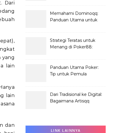
. Dari
sedang
Memahami Dominoqq:
sebuah
Panduan Utama untuk
Pemula
Strategi Teratas untuk
epat),
Menang di Poker88:
ingkat
Panduan Komprehensif
a yang
 lain
Panduan Utama Poker:
Tip untuk Pemula
 Hanya
Dari Tradisional ke Digital:
g lain
Bagaimana Artisqq
asana
Mendefinisikan Ulang
Ekspresi Artistik
an dan
LINK LAINNYA