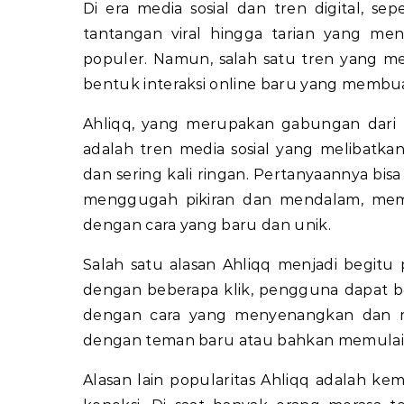
Di era media sosial dan tren digital, se
tantangan viral hingga tarian yang me
populer. Namun, salah satu tren yang me
bentuk interaksi online baru yang membua
Ahliqq, yang merupakan gabungan dari k
adalah tren media sosial yang melibatk
dan sering kali ringan. Pertanyaannya bi
menggugah pikiran dan mendalam, memu
dengan cara yang baru dan unik.
Salah satu alasan Ahliqq menjadi begitu 
dengan beberapa klik, pengguna dapat be
dengan cara yang menyenangkan dan me
dengan teman baru atau bahkan memulai
Alasan lain popularitas Ahliqq adalah