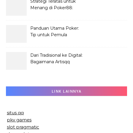
Strategi Teratas untuk
Menang di Poker88:
Panduan Komprehensif
Panduan Utama Poker:
Tip untuk Pemula
Dari Tradisional ke Digital:
Bagaimana Artisqq
Mendefinisikan Ulang
Ekspresi Artistik
LINK LAINNYA
situs qq
pkv games
slot pragmatic