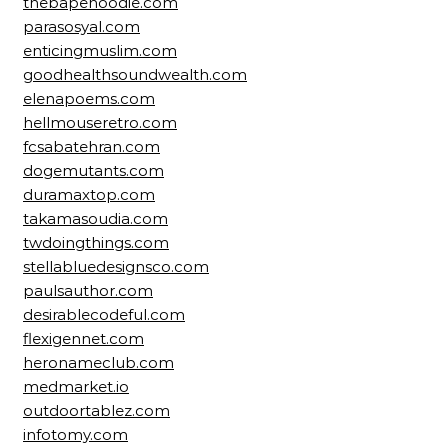
thebapehoodie.com
parasosyal.com
enticingmuslim.com
goodhealthsoundwealth.com
elenapoems.com
hellmouseretro.com
fcsabatehran.com
dogemutants.com
duramaxtop.com
takamasoudia.com
twdoingthings.com
stellabluedesignsco.com
paulsauthor.com
desirablecodeful.com
flexigennet.com
heronameclub.com
medmarket.io
outdoortablez.com
infotomy.com