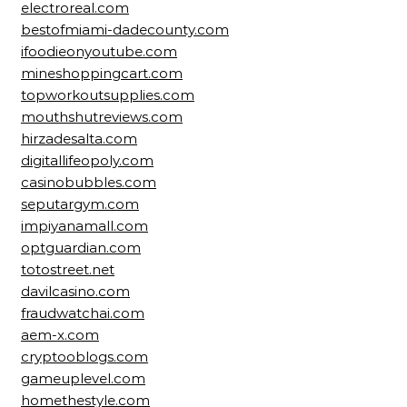
electroreal.com
bestofmiami-dadecounty.com
ifoodieonyoutube.com
mineshoppingcart.com
topworkoutsupplies.com
mouthshutreviews.com
hirzadesalta.com
digitallifeopoly.com
casinobubbles.com
seputargym.com
impiyanamall.com
optguardian.com
totostreet.net
davilcasino.com
fraudwatchai.com
aem-x.com
cryptooblogs.com
gameuplevel.com
homethestyle.com