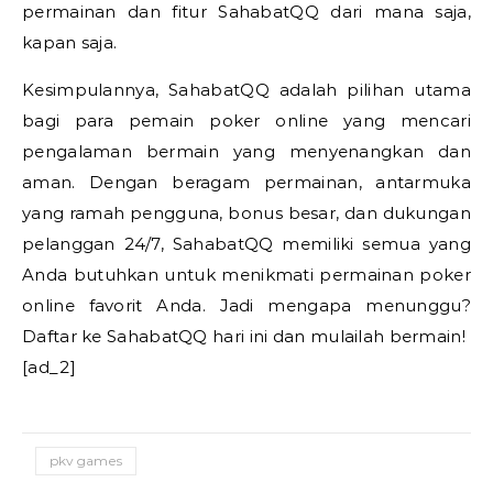
permainan dan fitur SahabatQQ dari mana saja,
kapan saja.
Kesimpulannya, SahabatQQ adalah pilihan utama
bagi para pemain poker online yang mencari
pengalaman bermain yang menyenangkan dan
aman. Dengan beragam permainan, antarmuka
yang ramah pengguna, bonus besar, dan dukungan
pelanggan 24/7, SahabatQQ memiliki semua yang
Anda butuhkan untuk menikmati permainan poker
online favorit Anda. Jadi mengapa menunggu?
Daftar ke SahabatQQ hari ini dan mulailah bermain!
[ad_2]
pkv games