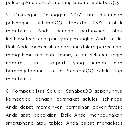
peluang Anda untuk menang besar di SahabatQQ.
5. Dukungan Pelanggan 24/7: Tim dukungan
pelanggan SahabatQQ tersedia 24/7 untuk
membantu Anda dengan pertanyaan atau
kekhawatiran apa pun yang mungkin Anda miliki.
Baik Anda memerlukan bantuan dalam permainan,
mengalami masalah teknis, atau sekadar ingin
ngobrol, tim support yang ramah dan
berpengetahuan luas di SahabatQQ selalu siap
membantu.
6. Kompatibilitas Seluler: SahabatQQ sepenuhnya
kompatibel dengan perangkat seluler, sehingga
Anda dapat memainkan permainan poker favorit
Anda saat bepergian. Baik Anda menggunakan
smartphone atau tablet, Anda dapat mengakses