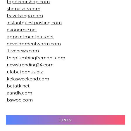
topdecorshop.com
shopasotv.com
travelsanga.com
instantguestposting.com
ekonomie.net
appointmentplus.net
developmentworm.com
itlivenews.com
theplumbingfremont.com
newstrending24.com
ufabetbonus.biz
kelasweekend.com
betatk.net
aandly.com
bswoo.com
LINKS