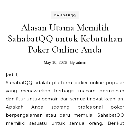
BANDARQQ
Alasan Utama Memilih
SahabatQQ untuk Kebutuhan
Poker Online Anda
May 10, 2026
- By
admin
[ad_1]
SahabatQQ adalah platform poker online populer
yang menawarkan berbagai macam permainan
dan fitur untuk pemain dari semua tingkat keahlian.
Apakah Anda seorang profesional poker
berpengalaman atau baru memulai, SahabatQQ
memiliki sesuatu untuk semua orang. Berikut