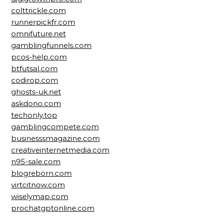
colttrickle.com
runnerpickfr.com
omnifuture.net
gamblingfunnels.com
pcos-help.com
btfutsal.com
codirop.com
ghosts-uk.net
askdono.com
techonly.top
gamblingcompete.com
businesssmagazine.com
creativeinternetmedia.com
n95-sale.com
blogreborn.com
virtcitnow.com
wiselymap.com
prochatgptonline.com