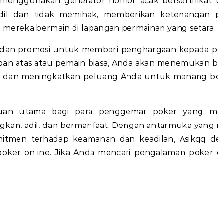
qq menggunakan generator nomor acak bersertifikat
il dan tidak memihak, memberikan ketenangan pi
mereka bermain di lapangan permainan yang setara.
 dan promosi untuk memberi penghargaan kepada 
apan atas atau pemain biasa, Anda akan menemukan 
 dan meningkatkan peluang Anda untuk menang be
ujuan utama bagi para penggemar poker yang me
kan, adil, dan bermanfaat. Dengan antarmuka yang
itmen terhadap keamanan dan keadilan, Asikqq d
poker online. Jika Anda mencari pengalaman poker 