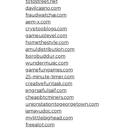
totostreet.net
davilcasino.com
fraudwatchai.com
aem-x.com
cryptooblogs.com
gameuplevel.com
homethestyle.com
amuldistribution.com
borobuddur.com
wundermusic.com
gamefungames.com
25-minute-timer.com
creativefuntask.com
engrsaifulsaif.com
cheapbtcminers.com
unionstationtogeorgetown.com
iamayudoc.com
mylittlebighead.com
freealot.com