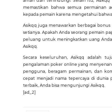
aman dan terlindungi. Selain itu, Asik
memastikan bahwa semua permainan ad
kepada pemain karena mengetahui bahwa 
Asikqq juga menawarkan berbagai bonus
setianya. Apakah Anda seorang pemain p
peluang untuk meningkatkan uang Anda
Asikqq.
Secara keseluruhan, Asikqq adalah t
pengalaman poker online yang menyenang
pengguna, beragam permainan, dan kom
cepat menjadi nama tepercaya di dunia 
terbaik, Anda bisa mengunjungi Asikqq.
[ad_2]