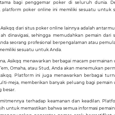
utama bagi penggemar poker di seluruh dunia. D
 platform poker online ini memiliki sesuatu untuk
sikqq dari situs poker online lainnya adalah antarm
ah dinavigasi, sehingga memudahkan pemain dari
Anda seorang profesional berpengalaman atau pemul
memiliki sesuatu untuk Anda.
na, Asikqq menawarkan berbagai macam permainan
old’em, Omaha, atau Stud, Anda akan menemukan per
Asikqq. Platform ini juga menawarkan berbagai tur
 multi-meja, memberikan banyak peluang bagi pemain
 besar.
komitmennya terhadap keamanan dan keadilan. Platfo
gih untuk memastikan bahwa semua informasi pemain