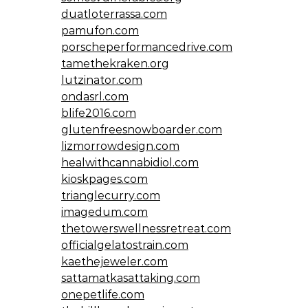
duatloterrassa.com
pamufon.com
porscheperformancedrive.com
tamethekraken.org
lutzinator.com
ondasrl.com
blife2016.com
glutenfreesnowboarder.com
lizmorrowdesign.com
healwithcannabidiol.com
kioskpages.com
trianglecurry.com
imagedum.com
thetowerswellnessretreat.com
officialgelatostrain.com
kaethejeweler.com
sattamatkasattaking.com
onepetlife.com