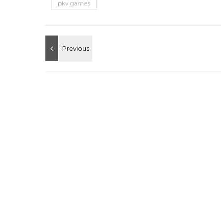
pkv games