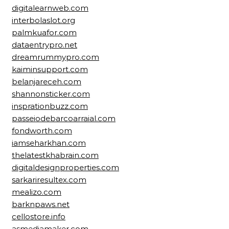
digitalearnweb.com
interbolaslot.org
palmkuafor.com
dataentrypro.net
dreamrummypro.com
kaiminsupport.com
belanjareceh.com
shannonsticker.com
insprationbuzz.com
passeiodebarcoarraial.com
fondworth.com
iamseharkhan.com
thelatestkhabrain.com
digitaldesignproperties.com
sarkariresultex.com
mealizo.com
barknpaws.net
cellostore.info
asmediamaker.com