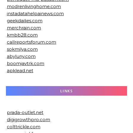
modrenlivinghome.com
instadatahelpainews.com
geekdailies.com
merchrain.com
kmbb28.com
callreportsforum.com
sokmilya.com
abyluny.com
boomjavtrk.com
apklead.net
LINKS
prada-outlet.net
digigrowthpro.com
colttrickle.com