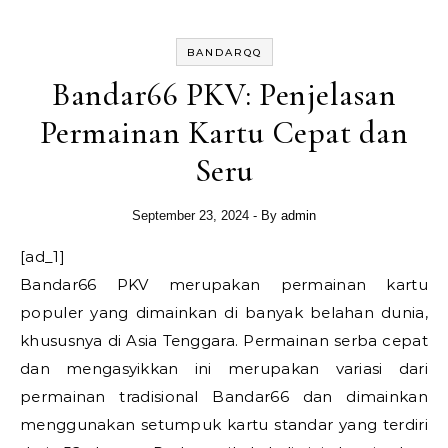
BANDARQQ
Bandar66 PKV: Penjelasan
Permainan Kartu Cepat dan
Seru
September 23, 2024
- By
admin
[ad_1]
Bandar66 PKV merupakan permainan kartu
populer yang dimainkan di banyak belahan dunia,
khususnya di Asia Tenggara. Permainan serba cepat
dan mengasyikkan ini merupakan variasi dari
permainan tradisional Bandar66 dan dimainkan
menggunakan setumpuk kartu standar yang terdiri