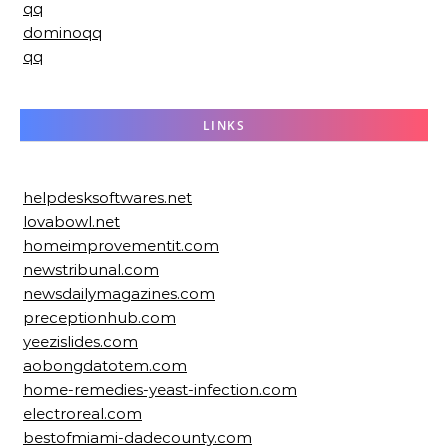
qq
dominoqq
qq
LINKS
helpdesksoftwares.net
lovabowl.net
homeimprovementit.com
newstribunal.com
newsdailymagazines.com
preceptionhub.com
yeezislides.com
aobongdatotem.com
home-remedies-yeast-infection.com
electroreal.com
bestofmiami-dadecounty.com