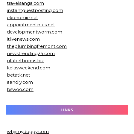
travelsanga.com
instantguestposting.com
ekonomie.net
appointmentplus.net
developmentworm.com
itlivenews.com
theplumbingfremont.com
newstrending24.com
ufabetbonus.biz
kelasweekend.com
betatk.net
aandly.com
bswoo.com
LINKS
whymydoggy.com