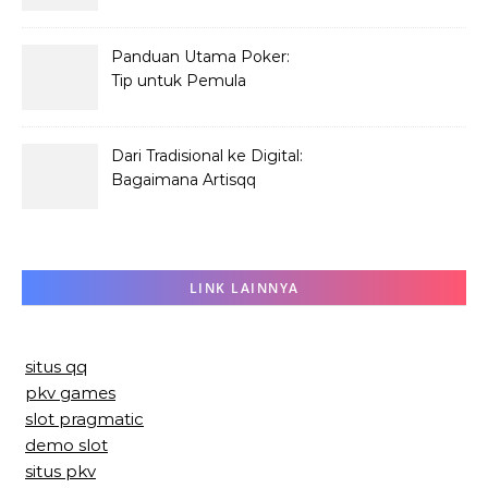
Panduan Komprehensif
Panduan Utama Poker:
Tip untuk Pemula
Dari Tradisional ke Digital:
Bagaimana Artisqq
Mendefinisikan Ulang
Ekspresi Artistik
LINK LAINNYA
situs qq
pkv games
slot pragmatic
demo slot
situs pkv