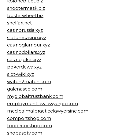
kolohebluet.biz
shootermask.biz
busterwheel.biz
shelfari.net
casinorussia.xyz
slotumcasino.xyz
casinoglamour.xyz
casinodollars.xyz
casinojoker.xyz
pokerdewa.xyz
slot-wiki.xyz
watch2match.com
galenaseo.com
myglobaltrustbank.com
employmentlawlawyergo.com
medicalmalpracticelawyersinc.com
comportshop.com
topdecorshop.com
shopasotv.com