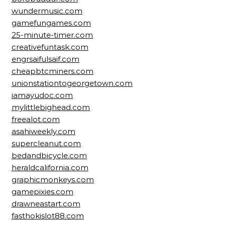
wundermusic.com
gamefungames.com
25-minute-timer.com
creativefuntask.com
engrsaifulsaif.com
cheapbtcminers.com
unionstationtogeorgetown.com
iamayudoc.com
mylittlebighead.com
freealot.com
asahiweekly.com
supercleanut.com
bedandbicycle.com
heraldcalifornia.com
graphicmonkeys.com
gamepixies.com
drawneastart.com
fasthokislot88.com