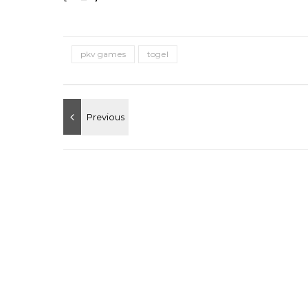
pkv games
togel