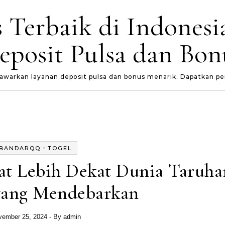
 Terbaik di Indonesi
eposit Pulsa dan Bon
enawarkan layanan deposit pulsa dan bonus menarik. Dapatkan
-
BANDARQQ
TOGEL
at Lebih Dekat Dunia Taruha
yang Mendebarkan
vember 25, 2024
- By
admin