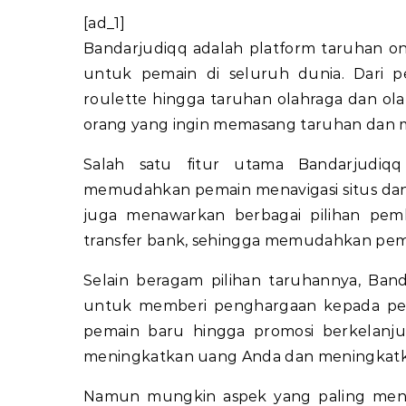
[ad_1]
Bandarjudiqq adalah platform taruhan on
untuk pemain di seluruh dunia. Dari per
roulette hingga taruhan olahraga dan ola
orang yang ingin memasang taruhan dan 
Salah satu fitur utama Bandarjudi
memudahkan pemain menavigasi situs dan 
juga menawarkan berbagai pilihan pemb
transfer bank, sehingga memudahkan pem
Selain beragam pilihan taruhannya, Ba
untuk memberi penghargaan kepada pem
pemain baru hingga promosi berkelanj
meningkatkan uang Anda dan meningkatk
Namun mungkin aspek yang paling menar