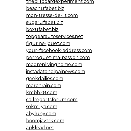
thebillboardexperiment.com
beachufabet.biz
mon-tresse-de-lit.com
sugarufabet.biz
boxufabet.biz
topgearautoservices.net
figurine-jouet.com
your-facebook-address.com
perroquet-ma-passion.com
modrenlivinghome.com
instadatahelpainews.com
geekdailies.com
merchrain.com
kmbb28.com
callreportsforum.com
sokmilya.com
abyluny.com
boomjavtrk.com
apklead.net