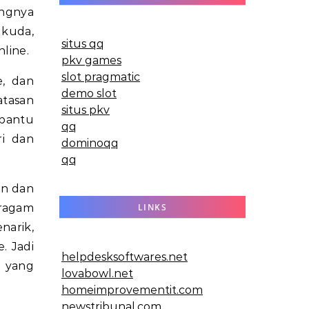
ungnya
 kuda,
situs qq
line.
pkv games
slot pragmatic
e, dan
demo slot
tasan
situs pkv
mbantu
qq
ri dan
dominoqq
qq
an dan
ragam
LINKS
narik,
. Jadi
helpdesksoftwares.net
i yang
lovabowl.net
homeimprovementit.com
newstribunal.com