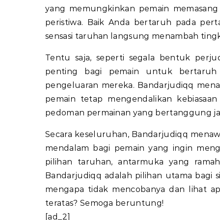
yang memungkinkan pemain memasang ta
peristiwa. Baik Anda bertaruh pada per
sensasi taruhan langsung menambah tingk
Tentu saja, seperti segala bentuk perju
penting bagi pemain untuk bertaruh
pengeluaran mereka. Bandarjudiqq men
pemain tetap mengendalikan kebiasaan 
pedoman permainan yang bertanggung j
Secara keseluruhan, Bandarjudiqq mena
mendalam bagi pemain yang ingin men
pilihan taruhan, antarmuka yang rama
Bandarjudiqq adalah pilihan utama bagi s
mengapa tidak mencobanya dan lihat a
teratas? Semoga beruntung!
[ad_2]