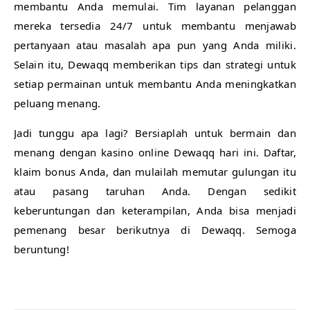
membantu Anda memulai. Tim layanan pelanggan
mereka tersedia 24/7 untuk membantu menjawab
pertanyaan atau masalah apa pun yang Anda miliki.
Selain itu, Dewaqq memberikan tips dan strategi untuk
setiap permainan untuk membantu Anda meningkatkan
peluang menang.
Jadi tunggu apa lagi? Bersiaplah untuk bermain dan
menang dengan kasino online Dewaqq hari ini. Daftar,
klaim bonus Anda, dan mulailah memutar gulungan itu
atau pasang taruhan Anda. Dengan sedikit
keberuntungan dan keterampilan, Anda bisa menjadi
pemenang besar berikutnya di Dewaqq. Semoga
beruntung!