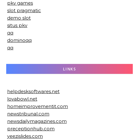
pkv games
slot pragmatic
demo slot
situs pkv
qq
dominoqq
qq
LINKS
helpdesksoftwares.net
lovabowl.net
homeimprovementit.com
newstribunal.com
newsdailymagazines.com
preceptionhub.com
yeezislides.com