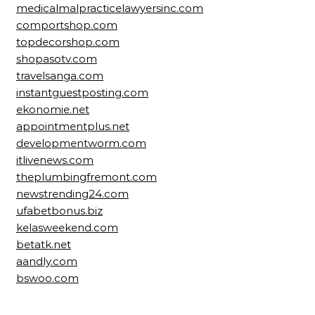
medicalmalpracticelawyersinc.com
comportshop.com
topdecorshop.com
shopasotv.com
travelsanga.com
instantguestposting.com
ekonomie.net
appointmentplus.net
developmentworm.com
itlivenews.com
theplumbingfremont.com
newstrending24.com
ufabetbonus.biz
kelasweekend.com
betatk.net
aandly.com
bswoo.com