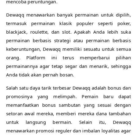
mencoba peruntungan.
Dewaqq menawarkan banyak permainan untuk dipilih,
termasuk permainan klasik populer seperti poker,
blackjack, roulette, dan slot. Apakah Anda lebih suka
permainan berbasis strategi atau permainan berbasis
keberuntungan, Dewaqq memiliki sesuatu untuk semua
orang. Platform ini terus memperbarui pilihan
permainannya agar tetap segar dan menarik, sehingga
Anda tidak akan pernah bosan.
Salah satu daya tarik terbesar Dewaqq adalah bonus dan
promosinya yang melimpah. Pemain baru dapat
memanfaatkan bonus sambutan yang sesuai dengan
setoran awal mereka, memberi mereka dana tambahan
untuk langsung bermain. Selain itu, Dewaqq
menawarkan promosi reguler dan imbalan loyalitas agar