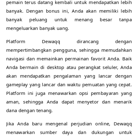
pemain terus datang kembali untuk mendapatkan lebih
banyak. Dengan bonus ini, Anda akan memiliki lebih
banyak peluang untuk menang besar tanpa
mengeluarkan banyak uang.
Platform Dewaqq dirancang dengan
mempertimbangkan pengguna, sehingga memudahkan
navigasi dan memainkan permainan favorit Anda. Baik
Anda bermain di desktop atau perangkat seluler, Anda
akan mendapatkan pengalaman yang lancar dengan
gameplay yang lancar dan waktu pemuatan yang cepat.
Platform ini juga menawarkan opsi pembayaran yang
aman, sehingga Anda dapat menyetor dan menarik
dana dengan tenang.
Jika Anda baru mengenal perjudian online, Dewaqq
menawarkan sumber daya dan dukungan untuk