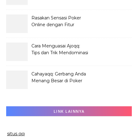
Rasakan Sensasi Poker
Online dengan Fitur
Mutakhir Kompasqq
Cara Menguasai Ajoqq:
Tips dan Trik Mendominasi
Permainan
Cahayaqq: Gerbang Anda
Menang Besar di Poker
Online
LINK LAINNYA
situs qq