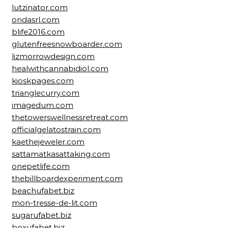
lutzinator.com
ondasrl.com
blife2016.com
glutenfreesnowboarder.com
lizmorrowdesign.com
healwithcannabidiol.com
kioskpages.com
trianglecurry.com
imagedum.com
thetowerswellnessretreat.com
officialgelatostrain.com
kaethejeweler.com
sattamatkasattaking.com
onepetlife.com
thebillboardexperiment.com
beachufabet.biz
mon-tresse-de-lit.com
sugarufabet.biz
boxufabet.biz