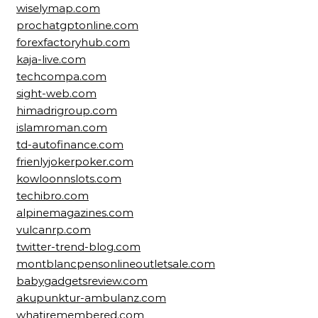
wiselymap.com
prochatgptonline.com
forexfactoryhub.com
kaja-live.com
techcompa.com
sight-web.com
himadrigroup.com
islamroman.com
td-autofinance.com
frienlyjokerpoker.com
kowloonnslots.com
techibro.com
alpinemagazines.com
vulcanrp.com
twitter-trend-blog.com
montblancpensonlineoutletsale.com
babygadgetsreview.com
akupunktur-ambulanz.com
whatiremembered.com