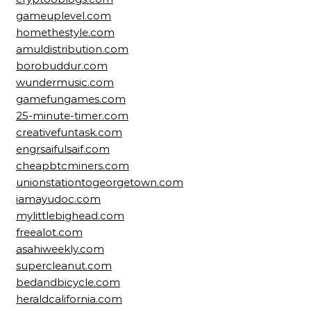
gameuplevel.com
homethestyle.com
amuldistribution.com
borobuddur.com
wundermusic.com
gamefungames.com
25-minute-timer.com
creativefuntask.com
engrsaifulsaif.com
cheapbtcminers.com
unionstationtogeorgetown.com
iamayudoc.com
mylittlebighead.com
freealot.com
asahiweekly.com
supercleanut.com
bedandbicycle.com
heraldcalifornia.com