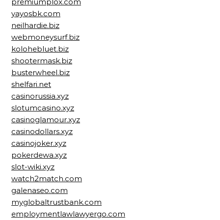
premiumplox.com
yayosbk.com
neilhardie.biz
webmoneysurf.biz
kolohebluet.biz
shootermask.biz
busterwheel.biz
shelfari.net
casinorussia.xyz
slotumcasino.xyz
casinoglamour.xyz
casinodollars.xyz
casinojoker.xyz
pokerdewa.xyz
slot-wiki.xyz
watch2match.com
galenaseo.com
myglobaltrustbank.com
employmentlawlawyergo.com