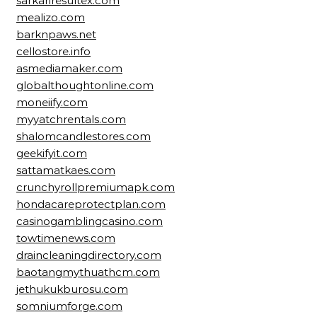
sarkariresultex.com
mealizo.com
barknpaws.net
cellostore.info
asmediamaker.com
globalthoughtonline.com
moneiify.com
myyatchrentals.com
shalomcandlestores.com
geekifyit.com
sattamatkaes.com
crunchyrollpremiumapk.com
hondacareprotectplan.com
casinogamblingcasino.com
towtimenews.com
draincleaningdirectory.com
baotangmythuathcm.com
jethukukburosu.com
somniumforge.com