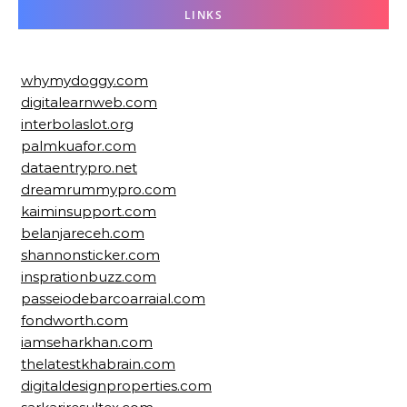
LINKS
whymydoggy.com
digitalearnweb.com
interbolaslot.org
palmkuafor.com
dataentrypro.net
dreamrummypro.com
kaiminsupport.com
belanjareceh.com
shannonsticker.com
insprationbuzz.com
passeiodebarcoarraial.com
fondworth.com
iamseharkhan.com
thelatestkhabrain.com
digitaldesignproperties.com