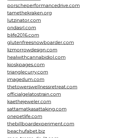
porscheperformancedrive.com
tamethekraken.org
lutzinator.com
ondasrl.com
blife2016.com
glutenfreesnowboarder.com
lizmorrowdesign.com
healwithcannabidiol.com
kioskpages.com
trianglecurry.com
imagedum.com
thetowerswellnessretreat.com
officialgelatostrain.com
kaethejeweler.com
sattamatkasattaking.com
onepetlife.com
thebillboardexperiment.com
beachufabet.biz