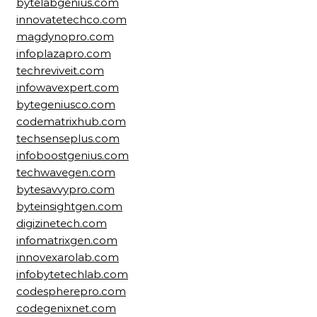
bytelabgenius.com
innovatetechco.com
magdynopro.com
infoplazapro.com
techreviveit.com
infowavexpert.com
bytegeniusco.com
codematrixhub.com
techsenseplus.com
infoboostgenius.com
techwavegen.com
bytesavvypro.com
byteinsightgen.com
digizinetech.com
infomatrixgen.com
innovexarolab.com
infobytetechlab.com
codespherepro.com
codegenixnet.com