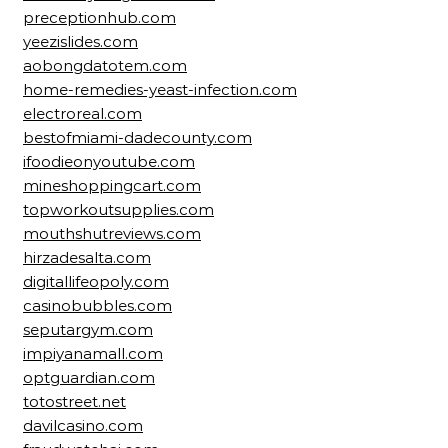
preceptionhub.com
yeezislides.com
aobongdatotem.com
home-remedies-yeast-infection.com
electroreal.com
bestofmiami-dadecounty.com
ifoodieonyoutube.com
mineshoppingcart.com
topworkoutsupplies.com
mouthshutreviews.com
hirzadesalta.com
digitallifeopoly.com
casinobubbles.com
seputargym.com
impiyanamall.com
optguardian.com
totostreet.net
davilcasino.com