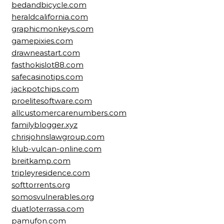
bedandbicycle.com
heraldcalifornia.com
graphicmonkeys.com
gamepixies.com
drawneastart.com
fasthokislot88.com
safecasinotips.com
jackpotchips.com
proelitesoftware.com
allcustomercarenumbers.com
familyblogger.xyz
chrisjohnslawgroup.com
klub-vulcan-online.com
breitkamp.com
tripleyresidence.com
softtorrents.org
somosvulnerables.org
duatloterrassa.com
pamufon.com