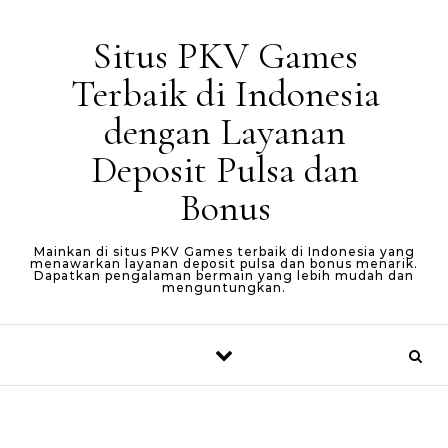
Skip to content
Situs PKV Games
Terbaik di Indonesia
dengan Layanan
Deposit Pulsa dan
Bonus
Mainkan di situs PKV Games terbaik di Indonesia yang
menawarkan layanan deposit pulsa dan bonus menarik.
Dapatkan pengalaman bermain yang lebih mudah dan
menguntungkan.