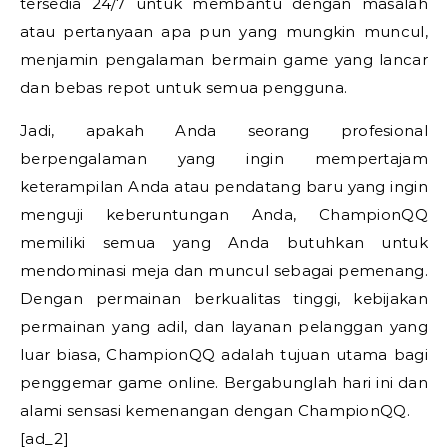
tersedia 24/7 untuk membantu dengan masalah
atau pertanyaan apa pun yang mungkin muncul,
menjamin pengalaman bermain game yang lancar
dan bebas repot untuk semua pengguna.
Jadi, apakah Anda seorang profesional
berpengalaman yang ingin mempertajam
keterampilan Anda atau pendatang baru yang ingin
menguji keberuntungan Anda, ChampionQQ
memiliki semua yang Anda butuhkan untuk
mendominasi meja dan muncul sebagai pemenang.
Dengan permainan berkualitas tinggi, kebijakan
permainan yang adil, dan layanan pelanggan yang
luar biasa, ChampionQQ adalah tujuan utama bagi
penggemar game online. Bergabunglah hari ini dan
alami sensasi kemenangan dengan ChampionQQ.
[ad_2]