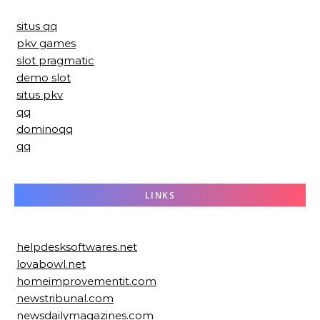
situs qq
pkv games
slot pragmatic
demo slot
situs pkv
qq
dominoqq
qq
LINKS
helpdesksoftwares.net
lovabowl.net
homeimprovementit.com
newstribunal.com
newsdailymagazines.com