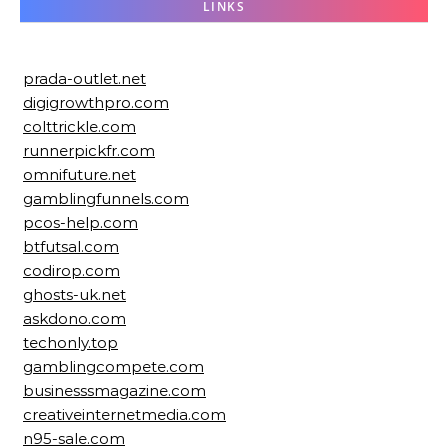
LINKS
prada-outlet.net
digigrowthpro.com
colttrickle.com
runnerpickfr.com
omnifuture.net
gamblingfunnels.com
pcos-help.com
btfutsal.com
codirop.com
ghosts-uk.net
askdono.com
techonly.top
gamblingcompete.com
businesssmagazine.com
creativeinternetmedia.com
n95-sale.com