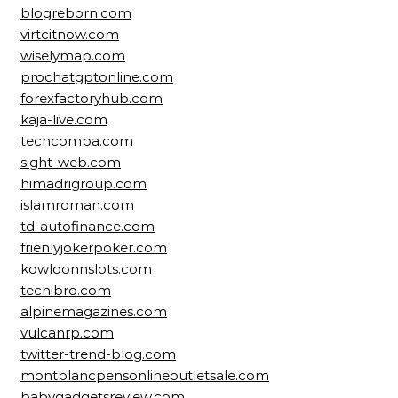
blogreborn.com
virtcitnow.com
wiselymap.com
prochatgptonline.com
forexfactoryhub.com
kaja-live.com
techcompa.com
sight-web.com
himadrigroup.com
islamroman.com
td-autofinance.com
frienlyjokerpoker.com
kowloonnslots.com
techibro.com
alpinemagazines.com
vulcanrp.com
twitter-trend-blog.com
montblancpensonlineoutletsale.com
babygadgetsreview.com