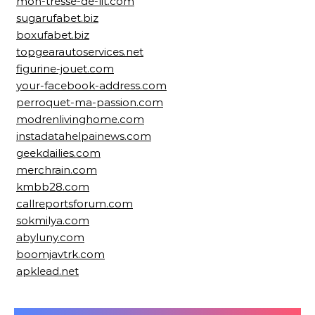
mon-tresse-de-lit.com
sugarufabet.biz
boxufabet.biz
topgearautoservices.net
figurine-jouet.com
your-facebook-address.com
perroquet-ma-passion.com
modrenlivinghome.com
instadatahelpainews.com
geekdailies.com
merchrain.com
kmbb28.com
callreportsforum.com
sokmilya.com
abyluny.com
boomjavtrk.com
apklead.net