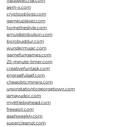
fraudwatchai.com
aem-x.com
cryptooblogs.com
gameuplevel.com
homethestyle.com
amuldistribution.com
borobuddur.com
wundermusic.com
gamefungames.com
25-minute-timer.com
creativefuntask.com
engrsaifulsaif.com
cheapbtcminers.com
unionstationtogeorgetown.com
iamayudoc.com
mylittlebighead.com
freealot.com
asahiweekly.com
supercleanut.com