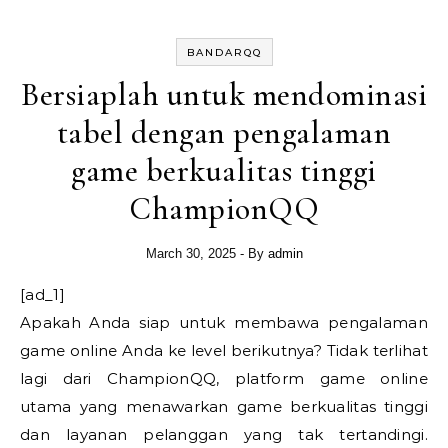
BANDARQQ
Bersiaplah untuk mendominasi
tabel dengan pengalaman
game berkualitas tinggi
ChampionQQ
March 30, 2025
- By
admin
[ad_1]
Apakah Anda siap untuk membawa pengalaman
game online Anda ke level berikutnya? Tidak terlihat
lagi dari ChampionQQ, platform game online
utama yang menawarkan game berkualitas tinggi
dan layanan pelanggan yang tak tertandingi.