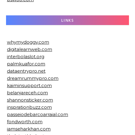
LINKS
whymydoggy.com
digitalearnweb.com
interbolaslot.org
palmkuafor.com
dataentrypro.net
dreamrummypro.com
kaiminsupport.com
belanjareceh.com
shannonsticker.com
insprationbuzz.com
passeiodebarcoarraial.com
fondworth.com
iamseharkhan.com