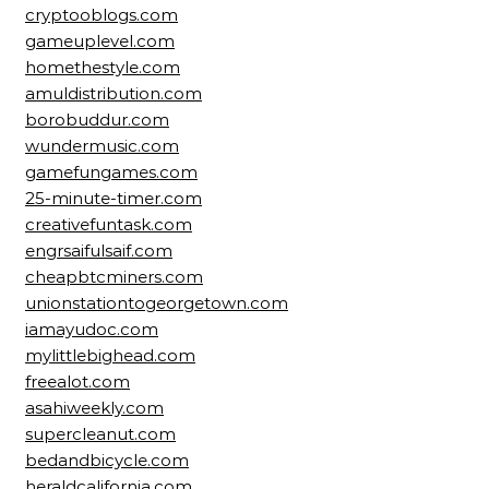
cryptooblogs.com
gameuplevel.com
homethestyle.com
amuldistribution.com
borobuddur.com
wundermusic.com
gamefungames.com
25-minute-timer.com
creativefuntask.com
engrsaifulsaif.com
cheapbtcminers.com
unionstationtogeorgetown.com
iamayudoc.com
mylittlebighead.com
freealot.com
asahiweekly.com
supercleanut.com
bedandbicycle.com
heraldcalifornia.com