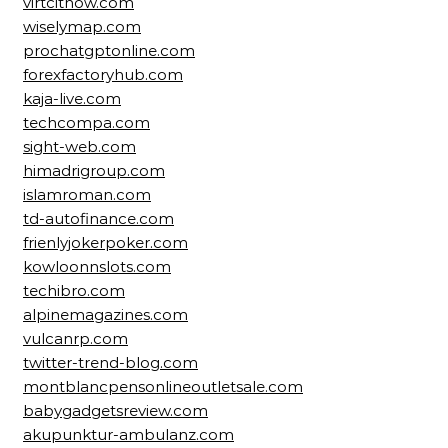
virtcitnow.com
wiselymap.com
prochatgptonline.com
forexfactoryhub.com
kaja-live.com
techcompa.com
sight-web.com
himadrigroup.com
islamroman.com
td-autofinance.com
frienlyjokerpoker.com
kowloonnslots.com
techibro.com
alpinemagazines.com
vulcanrp.com
twitter-trend-blog.com
montblancpensonlineoutletsale.com
babygadgetsreview.com
akupunktur-ambulanz.com