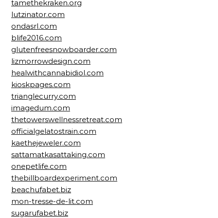
tamethekraken.org
lutzinator.com
ondasrl.com
blife2016.com
glutenfreesnowboarder.com
lizmorrowdesign.com
healwithcannabidiol.com
kioskpages.com
trianglecurry.com
imagedum.com
thetowerswellnessretreat.com
officialgelatostrain.com
kaethejeweler.com
sattamatkasattaking.com
onepetlife.com
thebillboardexperiment.com
beachufabet.biz
mon-tresse-de-lit.com
sugarufabet.biz