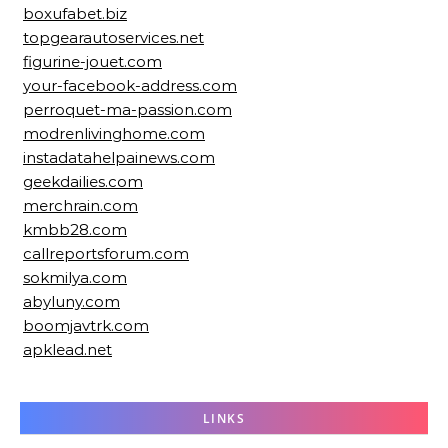
boxufabet.biz
topgearautoservices.net
figurine-jouet.com
your-facebook-address.com
perroquet-ma-passion.com
modrenlivinghome.com
instadatahelpainews.com
geekdailies.com
merchrain.com
kmbb28.com
callreportsforum.com
sokmilya.com
abyluny.com
boomjavtrk.com
apklead.net
LINKS