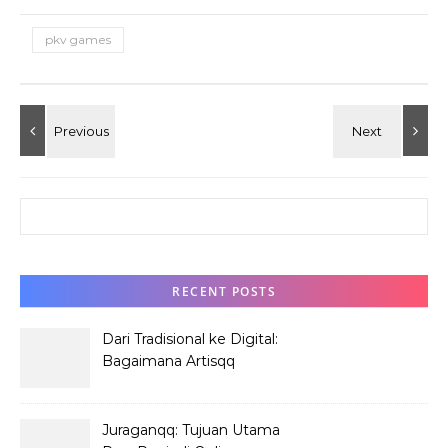
pkv games
Search for:
RECENT POSTS
Dari Tradisional ke Digital:
Bagaimana Artisqq
Mendefinisikan Ulang
Ekspresi Artistik
Juraganqq: Tujuan Utama