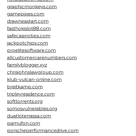
graphicmonkeys.com
gamepixies.com
drawneastart.com
fasthokislot88.com
safecasinotips.com
jackpotchips.com
proelitesoftware.com
allcustomercarenumbers.com
familyblogger.xyz
chrisjohnslawgroup.com
klub-vulcan-online.com
breitkamp.com
tripleyresidence.com
softtorrents.org
somosvulnerables.org
duatloterrassa.com
pamufon.com
porscheperformancedrive.com