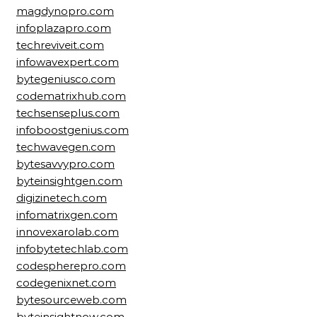
magdynopro.com
infoplazapro.com
techreviveit.com
infowavexpert.com
bytegeniusco.com
codematrixhub.com
techsenseplus.com
infoboostgenius.com
techwavegen.com
bytesavvypro.com
byteinsightgen.com
digizinetech.com
infomatrixgen.com
innovexarolab.com
infobytetechlab.com
codespherepro.com
codegenixnet.com
bytesourceweb.com
byteinsightnow.com