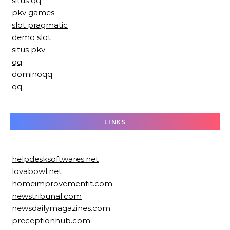
situs qq
pkv games
slot pragmatic
demo slot
situs pkv
qq
dominoqq
qq
LINKS
helpdesksoftwares.net
lovabowl.net
homeimprovementit.com
newstribunal.com
newsdailymagazines.com
preceptionhub.com