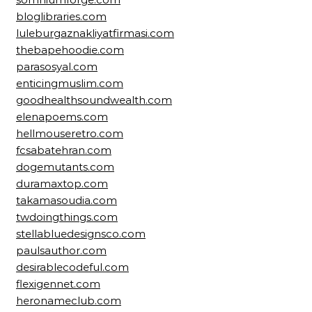
bloglibraries.com
luleburgaznakliyatfirmasi.com
thebapehoodie.com
parasosyal.com
enticingmuslim.com
goodhealthsoundwealth.com
elenapoems.com
hellmouseretro.com
fcsabatehran.com
dogemutants.com
duramaxtop.com
takamasoudia.com
twdoingthings.com
stellabluedesignsco.com
paulsauthor.com
desirablecodeful.com
flexigennet.com
heronameclub.com