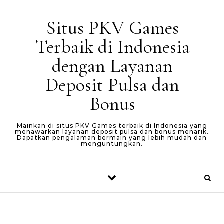
Skip to content
Situs PKV Games
Terbaik di Indonesia
dengan Layanan
Deposit Pulsa dan
Bonus
Mainkan di situs PKV Games terbaik di Indonesia yang
menawarkan layanan deposit pulsa dan bonus menarik.
Dapatkan pengalaman bermain yang lebih mudah dan
menguntungkan.