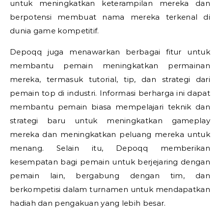
untuk meningkatkan keterampilan mereka dan
berpotensi membuat nama mereka terkenal di
dunia game kompetitif.
Depoqq juga menawarkan berbagai fitur untuk
membantu pemain meningkatkan permainan
mereka, termasuk tutorial, tip, dan strategi dari
pemain top di industri. Informasi berharga ini dapat
membantu pemain biasa mempelajari teknik dan
strategi baru untuk meningkatkan gameplay
mereka dan meningkatkan peluang mereka untuk
menang. Selain itu, Depoqq memberikan
kesempatan bagi pemain untuk berjejaring dengan
pemain lain, bergabung dengan tim, dan
berkompetisi dalam turnamen untuk mendapatkan
hadiah dan pengakuan yang lebih besar.