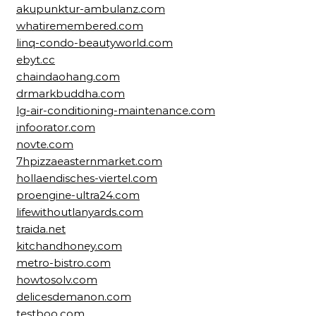
akupunktur-ambulanz.com
whatiremembered.com
linq-condo-beautyworld.com
ebyt.cc
chaindaohang.com
drmarkbuddha.com
lg-air-conditioning-maintenance.com
infoorator.com
novte.com
7hpizzaeasternmarket.com
hollaendisches-viertel.com
proengine-ultra24.com
lifewithoutlanyards.com
traida.net
kitchandhoney.com
metro-bistro.com
howtosolv.com
delicesdemanon.com
testboo.com