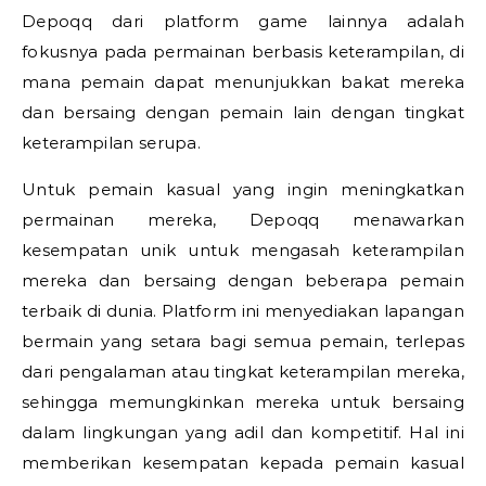
Depoqq dari platform game lainnya adalah
fokusnya pada permainan berbasis keterampilan, di
mana pemain dapat menunjukkan bakat mereka
dan bersaing dengan pemain lain dengan tingkat
keterampilan serupa.
Untuk pemain kasual yang ingin meningkatkan
permainan mereka, Depoqq menawarkan
kesempatan unik untuk mengasah keterampilan
mereka dan bersaing dengan beberapa pemain
terbaik di dunia. Platform ini menyediakan lapangan
bermain yang setara bagi semua pemain, terlepas
dari pengalaman atau tingkat keterampilan mereka,
sehingga memungkinkan mereka untuk bersaing
dalam lingkungan yang adil dan kompetitif. Hal ini
memberikan kesempatan kepada pemain kasual