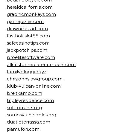
heraldcalifornia.com
graphicmonkeys.com
gamepixies.com
drawneastart.com
fasthokislot88.com
safecasinotips.com
jackpotchips.com
proelitesoftware.com
allcustomercarenumbers.com
familyblogger.xyz
chrisjohnslawgroup.com
klub-vulcan-online.com
breitkamp.com
tripleyresidence.com
softtorrents.org
somosvulnerables.org
duatloterrassa.com
pamufon.com