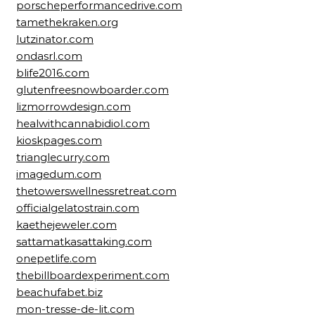
porscheperformancedrive.com
tamethekraken.org
lutzinator.com
ondasrl.com
blife2016.com
glutenfreesnowboarder.com
lizmorrowdesign.com
healwithcannabidiol.com
kioskpages.com
trianglecurry.com
imagedum.com
thetowerswellnessretreat.com
officialgelatostrain.com
kaethejeweler.com
sattamatkasattaking.com
onepetlife.com
thebillboardexperiment.com
beachufabet.biz
mon-tresse-de-lit.com