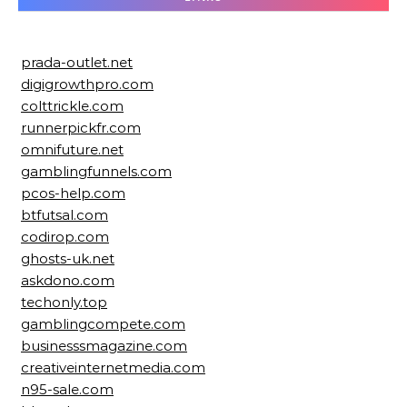
prada-outlet.net
digigrowthpro.com
colttrickle.com
runnerpickfr.com
omnifuture.net
gamblingfunnels.com
pcos-help.com
btfutsal.com
codirop.com
ghosts-uk.net
askdono.com
techonly.top
gamblingcompete.com
businesssmagazine.com
creativeinternetmedia.com
n95-sale.com