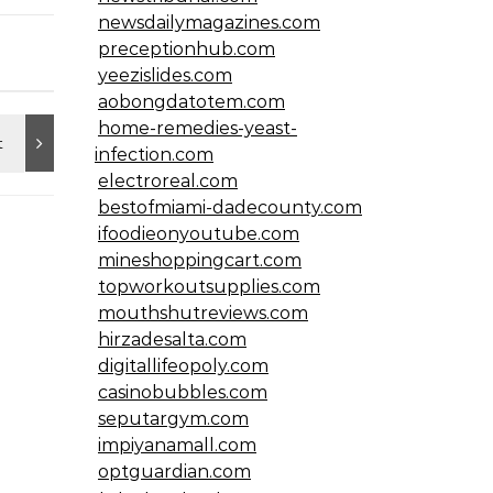
newsdailymagazines.com
preceptionhub.com
yeezislides.com
aobongdatotem.com
home-remedies-yeast-
infection.com
electroreal.com
bestofmiami-dadecounty.com
ifoodieonyoutube.com
mineshoppingcart.com
topworkoutsupplies.com
mouthshutreviews.com
hirzadesalta.com
digitallifeopoly.com
casinobubbles.com
seputargym.com
impiyanamall.com
optguardian.com