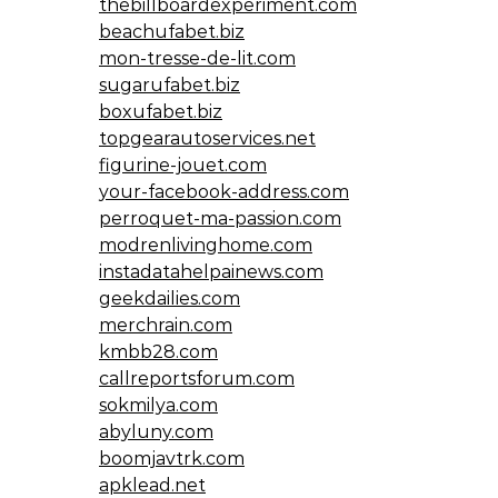
thebillboardexperiment.com
beachufabet.biz
mon-tresse-de-lit.com
sugarufabet.biz
boxufabet.biz
topgearautoservices.net
figurine-jouet.com
your-facebook-address.com
perroquet-ma-passion.com
modrenlivinghome.com
instadatahelpainews.com
geekdailies.com
merchrain.com
kmbb28.com
callreportsforum.com
sokmilya.com
abyluny.com
boomjavtrk.com
apklead.net