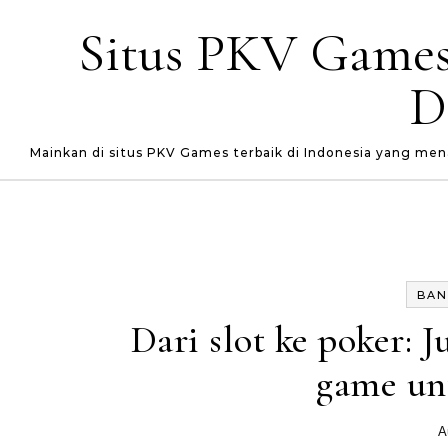
Skip to content
Situs PKV Games
D
Mainkan di situs PKV Games terbaik di Indonesia yang m
BAN
Dari slot ke poker
game un
A