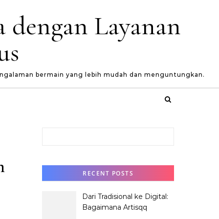
a dengan Layanan
us
 pengalaman bermain yang lebih mudah dan menguntungkan.
Search for:
m
RECENT POSTS
Dari Tradisional ke Digital:
Bagaimana Artisqq
Mendefinisikan Ulang