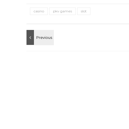
casino
pkv games
slot