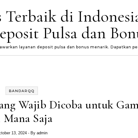
 Terbaik di Indonesi
eposit Pulsa dan Bon
enawarkan layanan deposit pulsa dan bonus menarik. Dapatkan
BANDARQQ
yang Wajib Dicoba untuk Ga
i Mana Saja
tober 13, 2024
- By
admin