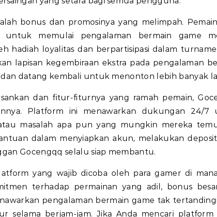
saingan yang setara bagi semua pengguna.
adalah bonus dan promosinya yang melimpah. Pemai
n untuk memulai pengalaman bermain game me
 hadiah loyalitas dan berpartisipasi dalam turnam
hkan lapisan kegembiraan ekstra pada pengalaman b
dan datang kembali untuk menonton lebih banyak la
esankan dan fitur-fiturnya yang ramah pemain, Go
nnya. Platform ini menawarkan dukungan 24/7 
tau masalah apa pun yang mungkin mereka temui
ntuan dalam menyiapkan akun, melakukan deposit
nggan Gocengqq selalu siap membantu.
latform yang wajib dicoba oleh para gamer di man
itmen terhadap permainan yang adil, bonus besa
enawarkan pengalaman bermain game tak tertanding
ur selama berjam-jam. Jika Anda mencari platfor