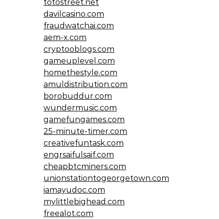
totostreet.net
davilcasino.com
fraudwatchai.com
aem-x.com
cryptooblogs.com
gameuplevel.com
homethestyle.com
amuldistribution.com
borobuddur.com
wundermusic.com
gamefungames.com
25-minute-timer.com
creativefuntask.com
engrsaifulsaif.com
cheapbtcminers.com
unionstationtogeorgetown.com
iamayudoc.com
mylittlebighead.com
freealot.com