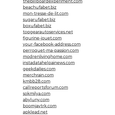
thebillboardexperiment.com
beachufabet.biz
mon-tresse-de-lit.com
sugarufabet.biz
boxufabet.biz
topgearautoservices.net
figurine-jouet.com
your-facebook-address.com
perroquet-ma-passion.com
modrenlivinghome.com
instadatahelpainews.com
geekdailies.com
merchrain.com
kmbb28.com
callreportsforum.com
sokmilya.com
abyluny.com
boomjavtrk.com
apklead.net