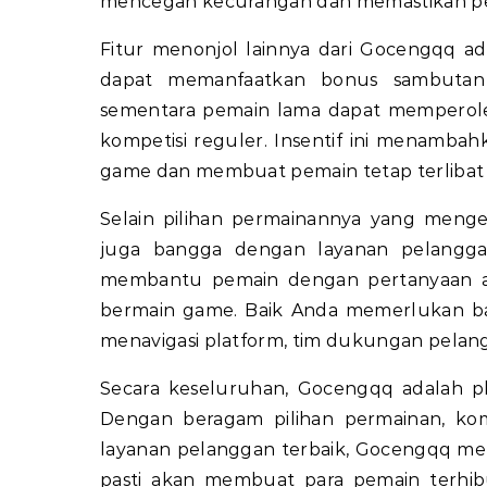
mencegah kecurangan dan memastikan per
Fitur menonjol lainnya dari Gocengqq 
dapat memanfaatkan bonus sambuta
sementara pemain lama dapat memperoleh
kompetisi reguler. Insentif ini menamba
game dan membuat pemain tetap terlibat 
Selain pilihan permainannya yang meng
juga bangga dengan layanan pelangga
membantu pemain dengan pertanyaan a
bermain game. Baik Anda memerlukan ba
menavigasi platform, tim dukungan pela
Secara keseluruhan, Gocengqq adalah p
Dengan beragam pilihan permainan, kom
layanan pelanggan terbaik, Gocengqq m
pasti akan membuat para pemain terhib