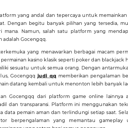
atform yang andal dan tepercaya untuk memainka
rat. Dengan begitu banyak pilihan yang tersedia, m
ri mana. Namun, salah satu platform yang menda
un adalah Gocengqq.
 terkemuka yang menawarkan berbagai macam perm
 permainan kasino klasik seperti poker dan blackjack 
miliki sesuatu untuk semua orang. Dengan antarmuk
lus, Gocengqq
judi qq
memberikan pengalaman be
n datang kembali untuk menonton lebih banyak lag
an Gocengqq dari platform game online lainnya 
il dan transparansi. Platform ini menggunakan tek
data pemain aman dan terlindungi setiap saat. Selai
ator berpengalaman yang memantau gameplay 