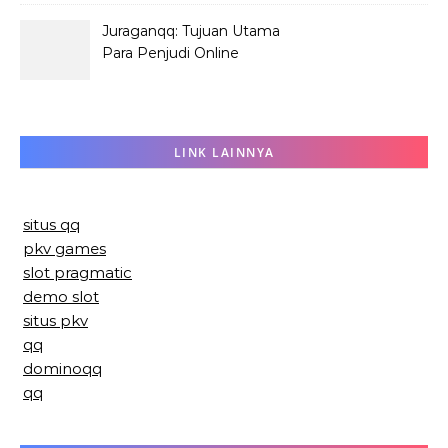
Ekspresi Artistik
Juraganqq: Tujuan Utama
Para Penjudi Online
LINK LAINNYA
situs qq
pkv games
slot pragmatic
demo slot
situs pkv
qq
dominoqq
qq