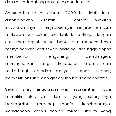
dan melindungi bagian dalam dan luar sel.
Astaxanthin telah terbukti 6.000 kali lebih kuat
dibandingkan vitamin C dalam aktivitas
antioksidannya, menjadikannya senjata ampuh
melawan kerusakan oksidatif. Ia bekerja dengan
cara menangkal radikal bebas dan mencegahnya
menyebabkan kerusakan pada sel, sehingga dapat
membantu mengurangi peradangan,
meningkatkan fungsi kekebalan tubuh, dan
melindungi terhadap penyakit seperti kanker,
penyakit jantung, dan gangguan neurodegeneratif.
Selain sifat antioksidannya, astaxanthin juga
memiliki efek antiinflamasi, yang selanjutnya
berkontribusi terhadap manfaat kesehatannya.
Peradangan kronis adalah faktor umum yang