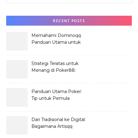
RECENT POSTS
Memahami Dominoqq:
Panduan Utama untuk
Pemula
Strategi Teratas untuk
Menang di Poker88:
Panduan Komprehensif
Panduan Utama Poker:
Tip untuk Pemula
Dari Tradisional ke Digital:
Bagaimana Artisqq
Mendefinisikan Ulang