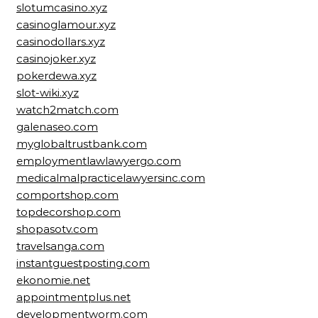
slotumcasino.xyz
casinoglamour.xyz
casinodollars.xyz
casinojoker.xyz
pokerdewa.xyz
slot-wiki.xyz
watch2match.com
galenaseo.com
myglobaltrustbank.com
employmentlawlawyergo.com
medicalmalpracticelawyersinc.com
comportshop.com
topdecorshop.com
shopasotv.com
travelsanga.com
instantguestposting.com
ekonomie.net
appointmentplus.net
developmentworm.com