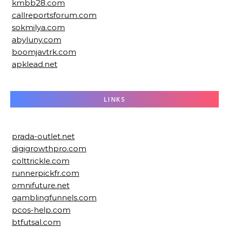
kmbb28.com
callreportsforum.com
sokmilya.com
abyluny.com
boomjavtrk.com
apklead.net
LINKS
prada-outlet.net
digigrowthpro.com
colttrickle.com
runnerpickfr.com
omnifuture.net
gamblingfunnels.com
pcos-help.com
btfutsal.com