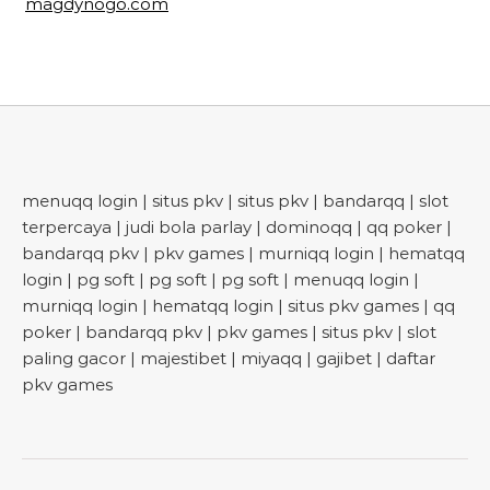
magdynogo.com
menuqq login
|
situs pkv
|
situs pkv
|
bandarqq
|
slot
terpercaya
|
judi bola parlay
|
dominoqq
|
qq poker
|
bandarqq pkv
|
pkv games
|
murniqq login
|
hematqq
login
|
pg soft
|
pg soft
|
pg soft
|
menuqq login
|
murniqq login
|
hematqq login
|
situs pkv games
|
qq
poker
|
bandarqq pkv
|
pkv games
|
situs pkv
|
slot
paling gacor
|
majestibet
|
miyaqq
|
gajibet
|
daftar
pkv games