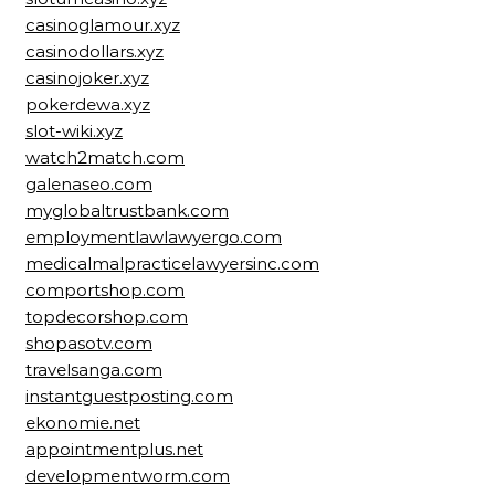
casinoglamour.xyz
casinodollars.xyz
casinojoker.xyz
pokerdewa.xyz
slot-wiki.xyz
watch2match.com
galenaseo.com
myglobaltrustbank.com
employmentlawlawyergo.com
medicalmalpracticelawyersinc.com
comportshop.com
topdecorshop.com
shopasotv.com
travelsanga.com
instantguestposting.com
ekonomie.net
appointmentplus.net
developmentworm.com