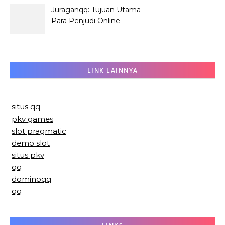
Juraganqq: Tujuan Utama
Para Penjudi Online
LINK LAINNYA
situs qq
pkv games
slot pragmatic
demo slot
situs pkv
qq
dominoqq
qq