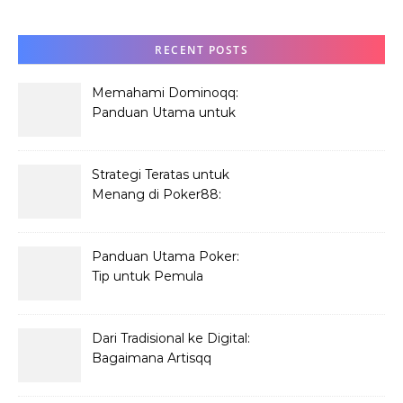
RECENT POSTS
Memahami Dominoqq:
Panduan Utama untuk
Pemula
Strategi Teratas untuk
Menang di Poker88:
Panduan Komprehensif
Panduan Utama Poker:
Tip untuk Pemula
Dari Tradisional ke Digital:
Bagaimana Artisqq
Mendefinisikan Ulang
Ekspresi Artistik