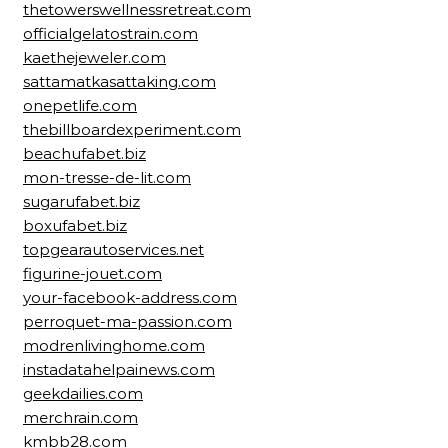
thetowerswellnessretreat.com
officialgelatostrain.com
kaethejeweler.com
sattamatkasattaking.com
onepetlife.com
thebillboardexperiment.com
beachufabet.biz
mon-tresse-de-lit.com
sugarufabet.biz
boxufabet.biz
topgearautoservices.net
figurine-jouet.com
your-facebook-address.com
perroquet-ma-passion.com
modrenlivinghome.com
instadatahelpainews.com
geekdailies.com
merchrain.com
kmbb28.com