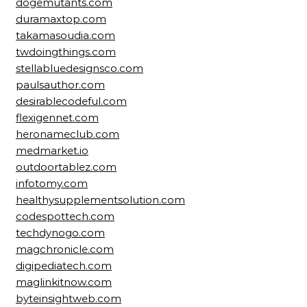
dogemutants.com
duramaxtop.com
takamasoudia.com
twdoingthings.com
stellabluedesignsco.com
paulsauthor.com
desirablecodeful.com
flexigennet.com
heronameclub.com
medmarket.io
outdoortablez.com
infotomy.com
healthysupplementsolution.com
codespottech.com
techdynogo.com
magchronicle.com
digipediatech.com
maglinkitnow.com
byteinsightweb.com