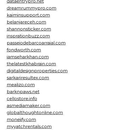
dataentrypro.net
dreamrummypro.com
kaiminsupport.com
belanjareceh.com
shannonsticker.com
insprationbuzz.com
passeiodebarcoarraial.com
fondworth.com
iamseharkhan.com
thelatestkhabrain.com
digitaldesignproperties.com
sarkariresultex.com
mealizo.com
barknpaws.net
cellostore.info
asmediamaker.com
globalthoughtonline.com
moneiify.com
myyatchrentals.com