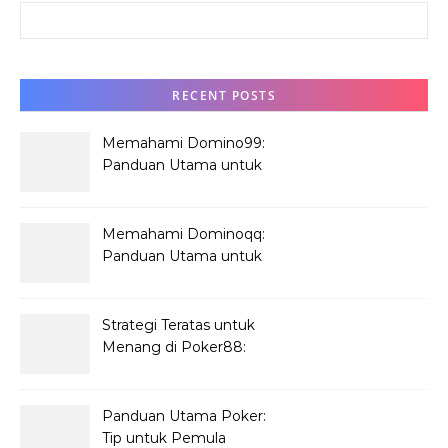
Search for:
RECENT POSTS
Memahami Domino99:
Panduan Utama untuk
Pemula
Memahami Dominoqq:
Panduan Utama untuk
Pemula
Strategi Teratas untuk
Menang di Poker88:
Panduan Komprehensif
Panduan Utama Poker:
Tip untuk Pemula