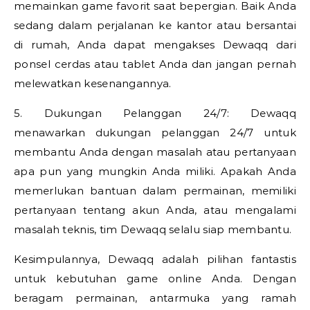
memainkan game favorit saat bepergian. Baik Anda
sedang dalam perjalanan ke kantor atau bersantai
di rumah, Anda dapat mengakses Dewaqq dari
ponsel cerdas atau tablet Anda dan jangan pernah
melewatkan kesenangannya.
5. Dukungan Pelanggan 24/7: Dewaqq
menawarkan dukungan pelanggan 24/7 untuk
membantu Anda dengan masalah atau pertanyaan
apa pun yang mungkin Anda miliki. Apakah Anda
memerlukan bantuan dalam permainan, memiliki
pertanyaan tentang akun Anda, atau mengalami
masalah teknis, tim Dewaqq selalu siap membantu.
Kesimpulannya, Dewaqq adalah pilihan fantastis
untuk kebutuhan game online Anda. Dengan
beragam permainan, antarmuka yang ramah