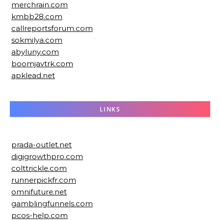
merchrain.com
kmbb28.com
callreportsforum.com
sokmilya.com
abyluny.com
boomjavtrk.com
apklead.net
LINKS
prada-outlet.net
digigrowthpro.com
colttrickle.com
runnerpickfr.com
omnifuture.net
gamblingfunnels.com
pcos-help.com