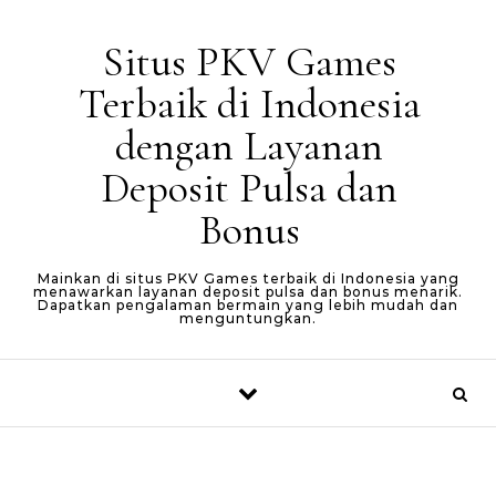
Skip to content
Situs PKV Games
Terbaik di Indonesia
dengan Layanan
Deposit Pulsa dan
Bonus
Mainkan di situs PKV Games terbaik di Indonesia yang
menawarkan layanan deposit pulsa dan bonus menarik.
Dapatkan pengalaman bermain yang lebih mudah dan
menguntungkan.