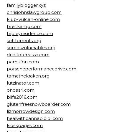
familyblogger.xyz
chrisjohnslawgroup.com
klub-vulcan-online.com
breitkamp.com
tripleyresidence.com
softtorrents.org
somosvulnerables.org
duatloterrassa.com
pamufon.com
porscheperformancedrive.com
tamethekraken.org
lutzinator.com
ondasrl.com
blife2016.com
glutenfreesnowboarder.com
lizmorrowdesign.com
healwithcannabidiol.com
kioskpages.com