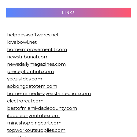
LINKS
helpdesksoftwares.net
lovabowl.net
homeimprovementit.com
newstribunal.com
newsdailymagazines.com
preceptionhub.com
yeezislides.com
aobongdatotem.com
home-remedies-yeast-infection.com
electroreal.com
bestofmiami-dadecounty.com
ifoodieonyoutube.com
mineshoppingcart.com
topworkoutsupplies.com