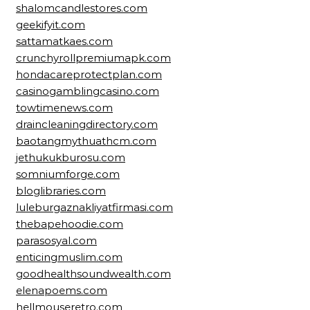
shalomcandlestores.com
geekifyit.com
sattamatkaes.com
crunchyrollpremiumapk.com
hondacareprotectplan.com
casinogamblingcasino.com
towtimenews.com
draincleaningdirectory.com
baotangmythuathcm.com
jethukukburosu.com
somniumforge.com
bloglibraries.com
luleburgaznakliyatfirmasi.com
thebapehoodie.com
parasosyal.com
enticingmuslim.com
goodhealthsoundwealth.com
elenapoems.com
hellmouseretro.com