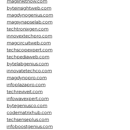
maglinkitnow.com
byteinsightweb.com
magdynogenius.com
magsynapselab.com
techtronixgen.com
innovextechpro.com
magcircuitweb.com
techscopexpert.com
techpediaweb.com
bytelabgenius.com
innovatetechco.com
magdynopro.com
infoplazapro.com
techreviveit.com
infowavexpert.com
bytegeniusco.com
codematrixhub.com
techsenseplus.com
infoboostgenius.com