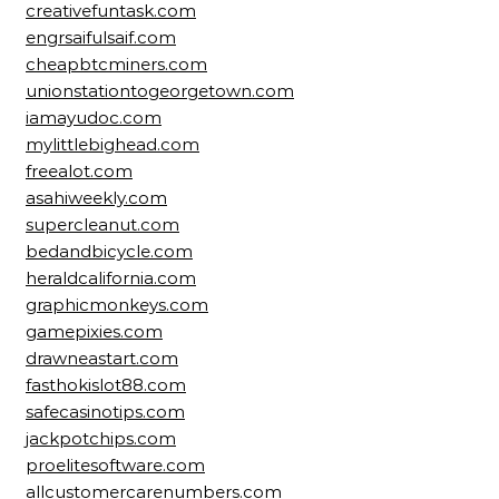
creativefuntask.com
engrsaifulsaif.com
cheapbtcminers.com
unionstationtogeorgetown.com
iamayudoc.com
mylittlebighead.com
freealot.com
asahiweekly.com
supercleanut.com
bedandbicycle.com
heraldcalifornia.com
graphicmonkeys.com
gamepixies.com
drawneastart.com
fasthokislot88.com
safecasinotips.com
jackpotchips.com
proelitesoftware.com
allcustomercarenumbers.com