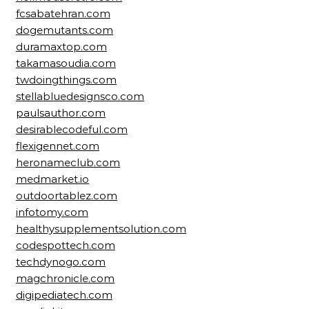
fcsabatehran.com
dogemutants.com
duramaxtop.com
takamasoudia.com
twdoingthings.com
stellabluedesignsco.com
paulsauthor.com
desirablecodeful.com
flexigennet.com
heronameclub.com
medmarket.io
outdoortablez.com
infotomy.com
healthysupplementsolution.com
codespottech.com
techdynogo.com
magchronicle.com
digipediatech.com