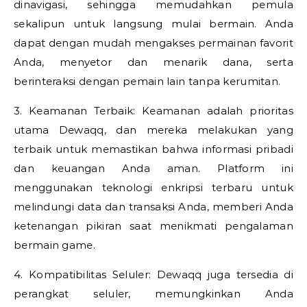
dinavigasi, sehingga memudahkan pemula
sekalipun untuk langsung mulai bermain. Anda
dapat dengan mudah mengakses permainan favorit
Anda, menyetor dan menarik dana, serta
berinteraksi dengan pemain lain tanpa kerumitan.
3. Keamanan Terbaik: Keamanan adalah prioritas
utama Dewaqq, dan mereka melakukan yang
terbaik untuk memastikan bahwa informasi pribadi
dan keuangan Anda aman. Platform ini
menggunakan teknologi enkripsi terbaru untuk
melindungi data dan transaksi Anda, memberi Anda
ketenangan pikiran saat menikmati pengalaman
bermain game.
4. Kompatibilitas Seluler: Dewaqq juga tersedia di
perangkat seluler, memungkinkan Anda