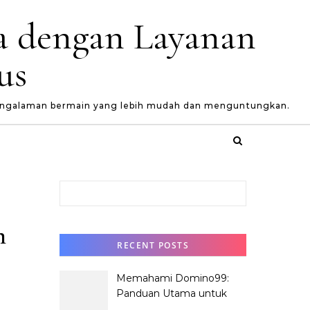
a dengan Layanan
us
 pengalaman bermain yang lebih mudah dan menguntungkan.
Search for:
m
RECENT POSTS
Memahami Domino99:
Panduan Utama untuk
Pemula