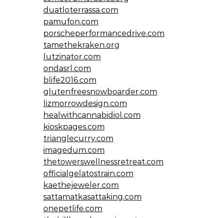
duatloterrassa.com
pamufon.com
porscheperformancedrive.com
tamethekraken.org
lutzinator.com
ondasrl.com
blife2016.com
glutenfreesnowboarder.com
lizmorrowdesign.com
healwithcannabidiol.com
kioskpages.com
trianglecurry.com
imagedum.com
thetowerswellnessretreat.com
officialgelatostrain.com
kaethejeweler.com
sattamatkasattaking.com
onepetlife.com