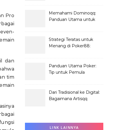
Memahami Dominoqq:
an Pro
Panduan Utama untuk
rbagai
Pemula
Seven-
Strategi Teratas untuk
emain
Menang di Poker88:
Panduan Komprehensif
il dan
Panduan Utama Poker:
 bahwa
Tip untuk Pemula
an tim
emain
Dari Tradisional ke Digital:
Bagaimana Artisqq
Mendefinisikan Ulang
asinya
Ekspresi Artistik
rbagai
fungsi
LINK LAINNYA