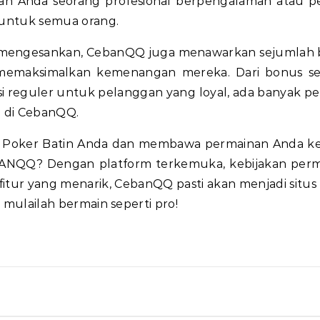
akah Anda seorang profesional berpengalaman atau 
 untuk semua orang.
ng mengesankan, CebanQQ juga menawarkan sejumlah
emaksimalkan kemenangan mereka. Dari bonus se
 reguler untuk pelanggan yang loyal, ada banyak p
n di CebanQQ.
ro Poker Batin Anda dan membawa permainan Anda ke
ANQQ? Dengan platform terkemuka, kebijakan per
fitur yang menarik, CebanQQ pasti akan menjadi situs
n mulailah bermain seperti pro!