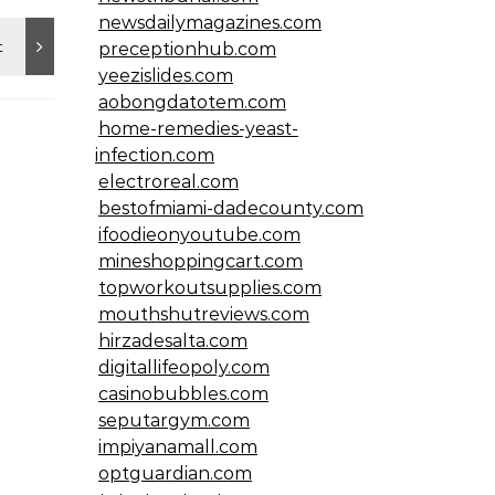
newsdailymagazines.com
preceptionhub.com
yeezislides.com
aobongdatotem.com
home-remedies-yeast-
infection.com
electroreal.com
bestofmiami-dadecounty.com
ifoodieonyoutube.com
mineshoppingcart.com
topworkoutsupplies.com
mouthshutreviews.com
hirzadesalta.com
digitallifeopoly.com
casinobubbles.com
seputargym.com
impiyanamall.com
optguardian.com