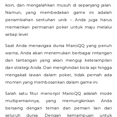
koin, dan mengalahkan musuh di sepanjang jalan.
Namun, yang membedakan game ini adalah
penambahan sentuhan unik – Anda juga harus
memainkan permainan poker untuk maju melalui
setiap level.
Saat Anda menavigasi dunia MarioQQ yang penuh
warna, Anda akan menemukan berbagai rintangan
dan tantangan yang akan menguji keterampilan
dan strategi Anda. Dari menghindari bola api hingga
mengakali lawan dalam poker, tidak pernah ada
momen yang membosankan dalam game ini.
Salah satu fitur menonjol MarioQQ adalah mode
multipemainnya, yang memungkinkan Anda
bersaing dengan teman dan pemain lain dari
seluruh dunia. Dengan kemampuan untuk