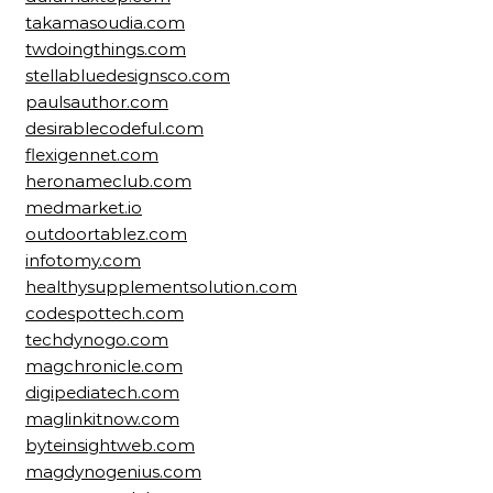
takamasoudia.com
twdoingthings.com
stellabluedesignsco.com
paulsauthor.com
desirablecodeful.com
flexigennet.com
heronameclub.com
medmarket.io
outdoortablez.com
infotomy.com
healthysupplementsolution.com
codespottech.com
techdynogo.com
magchronicle.com
digipediatech.com
maglinkitnow.com
byteinsightweb.com
magdynogenius.com