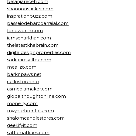
belanjareceh.com
shannonsticker.com
insprationbuzz.com
passeiodebarcoarraial.com
fondworth.com
iamseharkhan.com
thelatestkhabrain.com
digitaldesignproperties.com
sarkariresultex.com
mealizo.com
barknpaws.net
cellostore.info
asmediamaker.com
globalthoughtonline.com
moneiify.com
myyatchrentals.com
shalomcandlestores.com
geekifyit.com
sattamatkaes.com