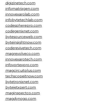
digizinetech.com
infomatrixgen.com
innovexarolab.com
infobytetechlab.com
codespherepro.com
codegenixnet.com
bytesourceweb.com
byteinsightnow.com
coderevivetech.com
magrevolveco.com
innovexarotech.com
infovortexpro.com
magcircuitplus.com
techscopeitnow.com
bytetronixnet.com
bytejetxpert.com
maginspectco.com
magdynogo.com