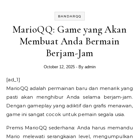
BANDARQQ
MarioQQ: Game yang Akan
Membuat Anda Bermain
Berjam-Jam
October 12, 2025
- By
admin
[ad_1]
MarioQQ adalah permainan baru dan menarik yang
pasti akan menghibur Anda selama berjam-jam.
Dengan gameplay yang adiktif dan grafis menawan,
game ini sangat cocok untuk pemain segala usia.
Premis MarioQQ sederhana: Anda harus memandu
Mario melewati serangkaian level, mengumpulkan