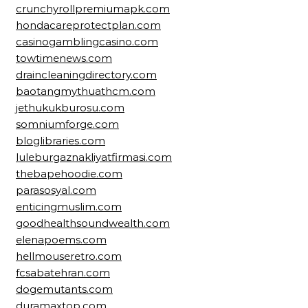
crunchyrollpremiumapk.com
hondacareprotectplan.com
casinogamblingcasino.com
towtimenews.com
draincleaningdirectory.com
baotangmythuathcm.com
jethukukburosu.com
somniumforge.com
bloglibraries.com
luleburgaznakliyatfirmasi.com
thebapehoodie.com
parasosyal.com
enticingmuslim.com
goodhealthsoundwealth.com
elenapoems.com
hellmouseretro.com
fcsabatehran.com
dogemutants.com
duramaxtop.com