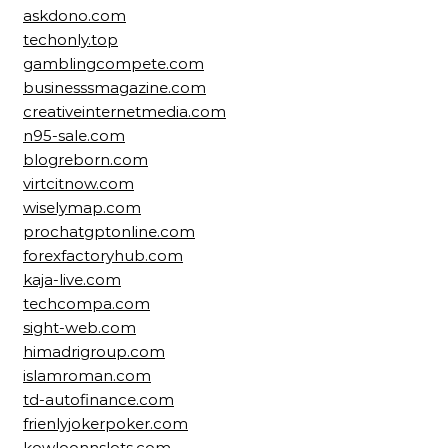
askdono.com
techonly.top
gamblingcompete.com
businesssmagazine.com
creativeinternetmedia.com
n95-sale.com
blogreborn.com
virtcitnow.com
wiselymap.com
prochatgptonline.com
forexfactoryhub.com
kaja-live.com
techcompa.com
sight-web.com
himadrigroup.com
islamroman.com
td-autofinance.com
frienlyjokerpoker.com
kowloonnslots.com