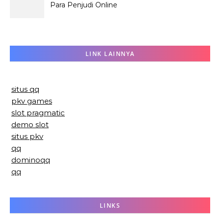
Para Penjudi Online
LINK LAINNYA
situs qq
pkv games
slot pragmatic
demo slot
situs pkv
qq
dominoqq
qq
LINKS