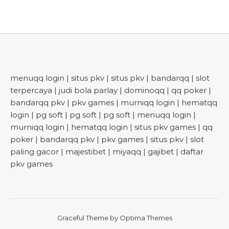
menuqq login
|
situs pkv
|
situs pkv
|
bandarqq
|
slot
terpercaya
|
judi bola parlay
|
dominoqq
|
qq poker
|
bandarqq pkv
|
pkv games
|
murniqq login
|
hematqq
login
|
pg soft
|
pg soft
|
pg soft
|
menuqq login
|
murniqq login
|
hematqq login
|
situs pkv games
|
qq
poker
|
bandarqq pkv
|
pkv games
|
situs pkv
|
slot
paling gacor
|
majestibet
|
miyaqq
|
gajibet
|
daftar
pkv games
Graceful Theme by
Optima Themes