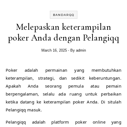
BANDARQQ
Melepaskan keterampilan
poker Anda dengan Pelangiqq
March 16, 2025
- By
admin
Poker adalah permainan yang membutuhkan
keterampilan, strategi, dan sedikit keberuntungan.
Apakah Anda seorang pemula atau pemain
berpengalaman, selalu ada ruang untuk perbaikan
ketika datang ke keterampilan poker Anda. Di situlah
Pelangiqq masuk.
Pelangiqq adalah platform poker online yang