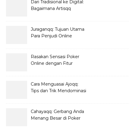
Dari Tradisional ke Digital:
Bagaimana Artisqq
Mendefinisikan Ulang
Ekspresi Artistik
Juraganqq: Tujuan Utama
Para Penjudi Online
Rasakan Sensasi Poker
Online dengan Fitur
Mutakhir Kompasqq
Cara Menguasai Ajoqq:
Tips dan Trik Mendominasi
Permainan
Cahayaqq: Gerbang Anda
Menang Besar di Poker
Online