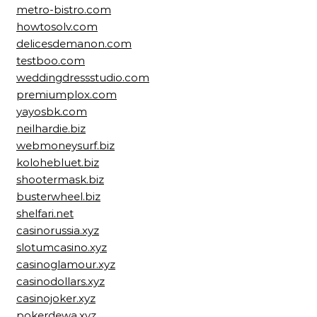
metro-bistro.com
howtosolv.com
delicesdemanon.com
testboo.com
weddingdressstudio.com
premiumplox.com
yayosbk.com
neilhardie.biz
webmoneysurf.biz
kolohebluet.biz
shootermask.biz
busterwheel.biz
shelfari.net
casinorussia.xyz
slotumcasino.xyz
casinoglamour.xyz
casinodollars.xyz
casinojoker.xyz
pokerdewa.xyz