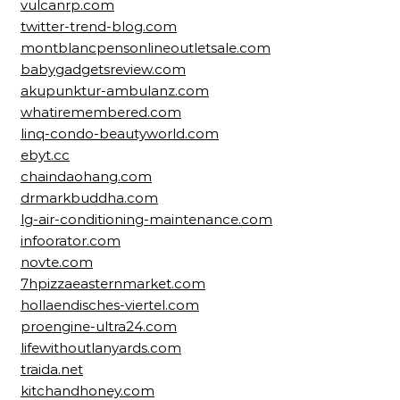
vulcanrp.com
twitter-trend-blog.com
montblancpensonlineoutletsale.com
babygadgetsreview.com
akupunktur-ambulanz.com
whatiremembered.com
linq-condo-beautyworld.com
ebyt.cc
chaindaohang.com
drmarkbuddha.com
lg-air-conditioning-maintenance.com
infoorator.com
novte.com
7hpizzaeasternmarket.com
hollaendisches-viertel.com
proengine-ultra24.com
lifewithoutlanyards.com
traida.net
kitchandhoney.com