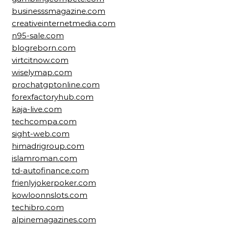
businesssmagazine.com
creativeinternetmedia.com
n95-sale.com
blogreborn.com
virtcitnow.com
wiselymap.com
prochatgptonline.com
forexfactoryhub.com
kaja-live.com
techcompa.com
sight-web.com
himadrigroup.com
islamroman.com
td-autofinance.com
frienlyjokerpoker.com
kowloonnslots.com
techibro.com
alpinemagazines.com