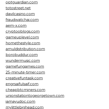
optguardian.com
totostreet.net
davilcasino.com
fraudwatchai.com
aem-x.com
cryptooblogs.com
gameuplevel.com
homethestyle.com
amuldistribution.com
borobuddur.com
wundermusic.com
gamefungames.com
25-minute-timer.com
creativefuntask.com
engrsaifulsaif.com
cheapbtcminers.com
unionstationtogeorgetown.com
iamayudoc.com
mylittlebighead.com