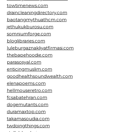
towtimenews.com
draincleaningdirectory.com
baotangmythuathcm.com
jethukukburosu.com
somniumforge.com
bloglibraries.com
luleburgaznakliyatfirmasi.com
thebapehoodie.com
parasosyal.com
enticingmuslim.com
goodhealthsoundwealth.com
elenapoems.com
hellmouseretro.com
fcsabatehran.com
dogemutants.com
duramaxtop.com
takamasoudia.com
twdoingthings.com