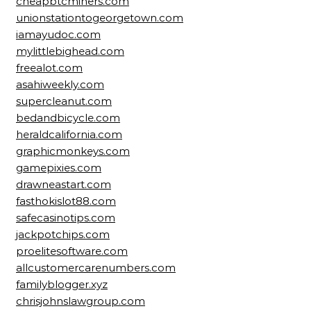
cheapbtcminers.com
unionstationtogeorgetown.com
iamayudoc.com
mylittlebighead.com
freealot.com
asahiweekly.com
supercleanut.com
bedandbicycle.com
heraldcalifornia.com
graphicmonkeys.com
gamepixies.com
drawneastart.com
fasthokislot88.com
safecasinotips.com
jackpotchips.com
proelitesoftware.com
allcustomercarenumbers.com
familyblogger.xyz
chrisjohnslawgroup.com