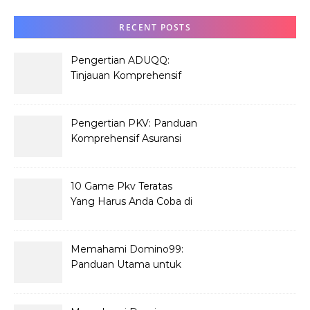
RECENT POSTS
Pengertian ADUQQ:
Tinjauan Komprehensif
Pengertian PKV: Panduan
Komprehensif Asuransi
Kesehatan Swasta
10 Game Pkv Teratas
Yang Harus Anda Coba di
Tahun 2023
Memahami Domino99:
Panduan Utama untuk
Pemula