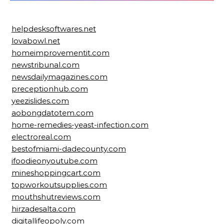
helpdesksoftwares.net
lovabowl.net
homeimprovementit.com
newstribunal.com
newsdailymagazines.com
preceptionhub.com
yeezislides.com
aobongdatotem.com
home-remedies-yeast-infection.com
electroreal.com
bestofmiami-dadecounty.com
ifoodieonyoutube.com
mineshoppingcart.com
topworkoutsupplies.com
mouthshutreviews.com
hirzadesalta.com
digitallifeopoly.com