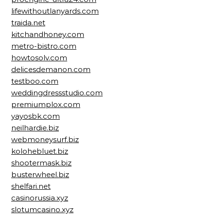
lifewithoutlanyards.com
traida.net
kitchandhoney.com
metro-bistro.com
howtosolv.com
delicesdemanon.com
testboo.com
weddingdressstudio.com
premiumplox.com
yayosbk.com
neilhardie.biz
webmoneysurf.biz
kolohebluet.biz
shootermask.biz
busterwheel.biz
shelfari.net
casinorussia.xyz
slotumcasino.xyz