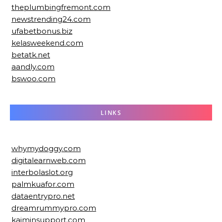
theplumbingfremont.com
newstrending24.com
ufabetbonus.biz
kelasweekend.com
betatk.net
aandly.com
bswoo.com
LINKS
whymydoggy.com
digitalearnweb.com
interbolaslot.org
palmkuafor.com
dataentrypro.net
dreamrummypro.com
kaiminsupport.com