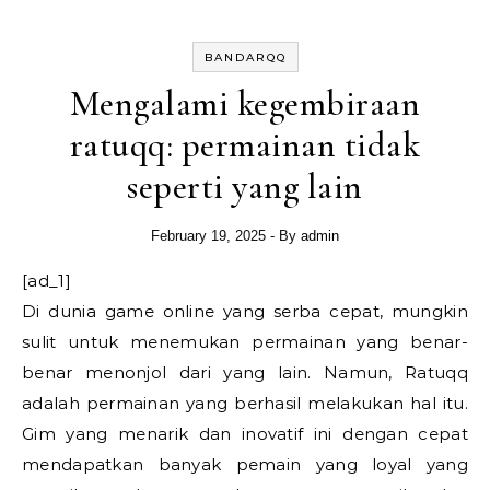
BANDARQQ
Mengalami kegembiraan
ratuqq: permainan tidak
seperti yang lain
February 19, 2025
- By
admin
[ad_1]
Di dunia game online yang serba cepat, mungkin
sulit untuk menemukan permainan yang benar-
benar menonjol dari yang lain. Namun, Ratuqq
adalah permainan yang berhasil melakukan hal itu.
Gim yang menarik dan inovatif ini dengan cepat
mendapatkan banyak pemain yang loyal yang