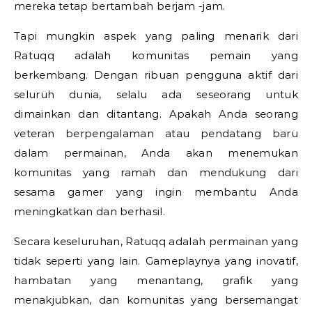
mereka tetap bertambah berjam -jam.
Tapi mungkin aspek yang paling menarik dari
Ratuqq adalah komunitas pemain yang
berkembang. Dengan ribuan pengguna aktif dari
seluruh dunia, selalu ada seseorang untuk
dimainkan dan ditantang. Apakah Anda seorang
veteran berpengalaman atau pendatang baru
dalam permainan, Anda akan menemukan
komunitas yang ramah dan mendukung dari
sesama gamer yang ingin membantu Anda
meningkatkan dan berhasil.
Secara keseluruhan, Ratuqq adalah permainan yang
tidak seperti yang lain. Gameplaynya yang inovatif,
hambatan yang menantang, grafik yang
menakjubkan, dan komunitas yang bersemangat