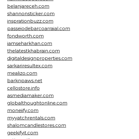
belanjareceh.com
shannonsticker.com
insprationbuzz.com
passeiodebarcoarraial.com
fondworth.com
iamseharkhan.com
thelatestkhabrain.com
digitaldesignproperties.com
sarkariresultex.com
mealizo.com
barknpaws.net
cellostore.info
asmediamaker.com
globalthoughtonline.com
moneiify.com
myyatchrentals.com
shalomcandlestores.com
geekifyit.com