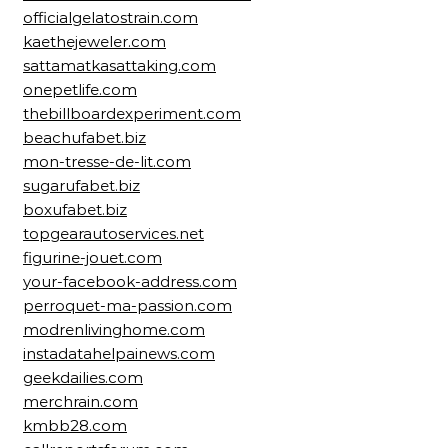
officialgelatostrain.com
kaethejeweler.com
sattamatkasattaking.com
onepetlife.com
thebillboardexperiment.com
beachufabet.biz
mon-tresse-de-lit.com
sugarufabet.biz
boxufabet.biz
topgearautoservices.net
figurine-jouet.com
your-facebook-address.com
perroquet-ma-passion.com
modrenlivinghome.com
instadatahelpainews.com
geekdailies.com
merchrain.com
kmbb28.com