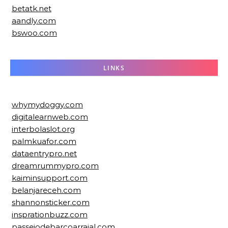
betatk.net
aandly.com
bswoo.com
LINKS
whymydoggy.com
digitalearnweb.com
interbolaslot.org
palmkuafor.com
dataentrypro.net
dreamrummypro.com
kaiminsupport.com
belanjareceh.com
shannonsticker.com
insprationbuzz.com
passeiodebarcoarraial.com