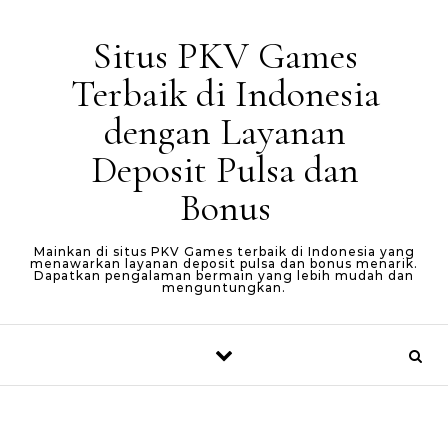
Skip to content
Situs PKV Games
Terbaik di Indonesia
dengan Layanan
Deposit Pulsa dan
Bonus
Mainkan di situs PKV Games terbaik di Indonesia yang
menawarkan layanan deposit pulsa dan bonus menarik.
Dapatkan pengalaman bermain yang lebih mudah dan
menguntungkan.