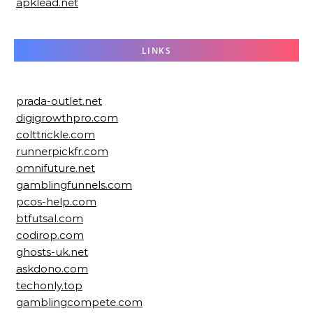
apklead.net
LINKS
prada-outlet.net
digigrowthpro.com
colttrickle.com
runnerpickfr.com
omnifuture.net
gamblingfunnels.com
pcos-help.com
btfutsal.com
codirop.com
ghosts-uk.net
askdono.com
techonly.top
gamblingcompete.com