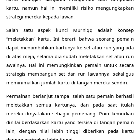
kartu, namun hal ini memiliki risiko mengungkapkan
strategi mereka kepada lawan.
Salah satu aspek kunci Murniqq adalah konsep
“meletakkan” kartu. Ini berarti bahwa seorang pemain
dapat menambahkan kartunya ke set atau run yang ada
di atas meja, selama dia sudah meletakkan set atau run
awalnya. Hal ini memungkinkan pemain untuk secara
strategis membangun set dan run lawannya, sekaligus
meminimalkan jumlah kartu di tangan mereka sendiri.
Permainan berlanjut sampai salah satu pemain berhasil
meletakkan semua kartunya, dan pada saat itulah
mereka dinyatakan sebagai pemenang. Poin kemudian
dinilai berdasarkan kartu yang tersisa di tangan pemain
lain, dengan nilai lebih tinggi diberikan pada kartu
dengan peringkat lebih tinggi.