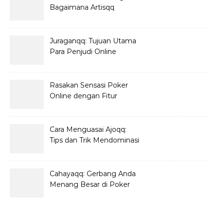
Bagaimana Artisqq
Mendefinisikan Ulang
Ekspresi Artistik
Juraganqq: Tujuan Utama
Para Penjudi Online
Rasakan Sensasi Poker
Online dengan Fitur
Mutakhir Kompasqq
Cara Menguasai Ajoqq:
Tips dan Trik Mendominasi
Permainan
Cahayaqq: Gerbang Anda
Menang Besar di Poker
Online