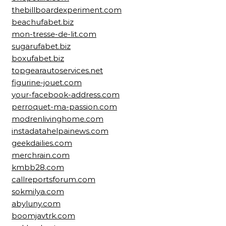
thebillboardexperiment.com
beachufabet.biz
mon-tresse-de-lit.com
sugarufabet.biz
boxufabet.biz
topgearautoservices.net
figurine-jouet.com
your-facebook-address.com
perroquet-ma-passion.com
modrenlivinghome.com
instadatahelpainews.com
geekdailies.com
merchrain.com
kmbb28.com
callreportsforum.com
sokmilya.com
abyluny.com
boomjavtrk.com