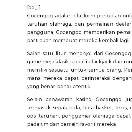
[ad_1]
Gocengqq adalah platform perjudian onl
taruhan olahraga, dan permainan deal
pengguna, Gocengqq memberikan pemai
pasti akan membuat mereka kembali lagi.
Salah satu fitur menonjol dari Gocengqq
game meja klasik seperti blackjack dan ro
memiliki sesuatu untuk semua orang. Pe
mana mereka dapat berinteraksi dengan
yang benar-benar otentik.
Selain penawaran kasino, Gocengqq ju
termasuk sepak bola, bola basket, tenis,
opsi taruhan, penggemar olahraga dapa
pada tim dan pemain favorit mereka.