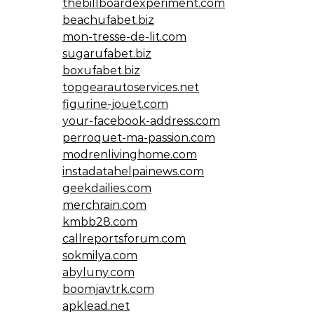
thebillboardexperiment.com
beachufabet.biz
mon-tresse-de-lit.com
sugarufabet.biz
boxufabet.biz
topgearautoservices.net
figurine-jouet.com
your-facebook-address.com
perroquet-ma-passion.com
modrenlivinghome.com
instadatahelpainews.com
geekdailies.com
merchrain.com
kmbb28.com
callreportsforum.com
sokmilya.com
abyluny.com
boomjavtrk.com
apklead.net