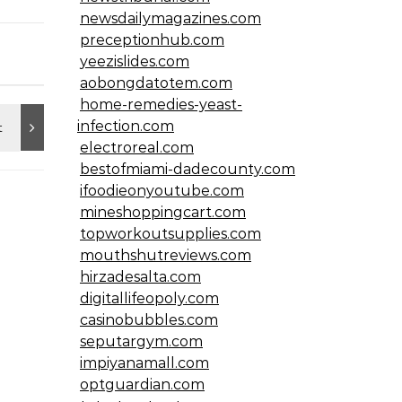
newsdailymagazines.com
preceptionhub.com
yeezislides.com
aobongdatotem.com
home-remedies-yeast-
infection.com
electroreal.com
bestofmiami-dadecounty.com
ifoodieonyoutube.com
mineshoppingcart.com
topworkoutsupplies.com
mouthshutreviews.com
hirzadesalta.com
digitallifeopoly.com
casinobubbles.com
seputargym.com
impiyanamall.com
optguardian.com