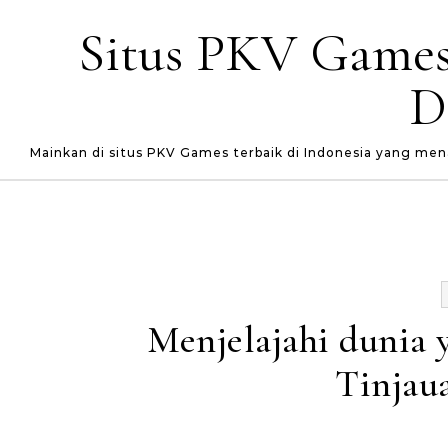
Skip to content
Situs PKV Games
D
Mainkan di situs PKV Games terbaik di Indonesia yang m
Menjelajahi dunia 
Tinjau