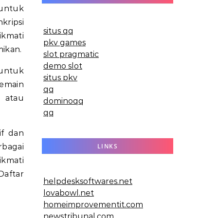
untuk
kripsi
situs qq
ikmati
pkv games
ikan.
slot pragmatic
demo slot
untuk
situs pkv
pemain
qq
 atau
dominoqq
qq
f dan
rbagai
LINKS
ikmati
Daftar
helpdesksoftwares.net
lovabowl.net
homeimprovementit.com
newstribunal.com