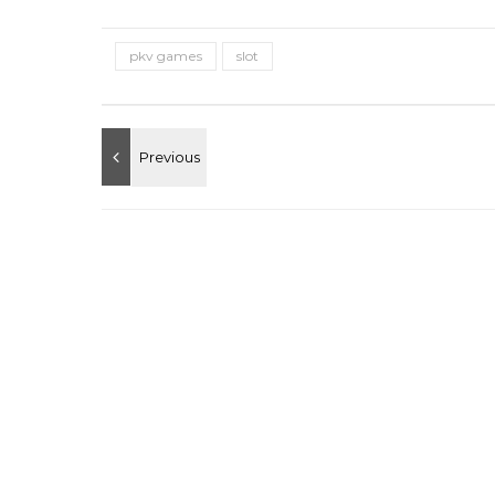
pkv games
slot