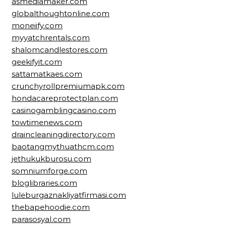
asmediamaker.com
globalthoughtonline.com
moneiify.com
myyatchrentals.com
shalomcandlestores.com
geekifyit.com
sattamatkaes.com
crunchyrollpremiumapk.com
hondacareprotectplan.com
casinogamblingcasino.com
towtimenews.com
draincleaningdirectory.com
baotangmythuathcm.com
jethukukburosu.com
somniumforge.com
bloglibraries.com
luleburgaznakliyatfirmasi.com
thebapehoodie.com
parasosyal.com