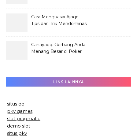
Mutakhir Kompasqq
Cara Menguasai Ajoqq:
Tips dan Trik Mendominasi
Permainan
Cahayaqq: Gerbang Anda
Menang Besar di Poker
Online
LINK LAINNYA
situs qq
pkv games
slot pragmatic
demo slot
situs pkv