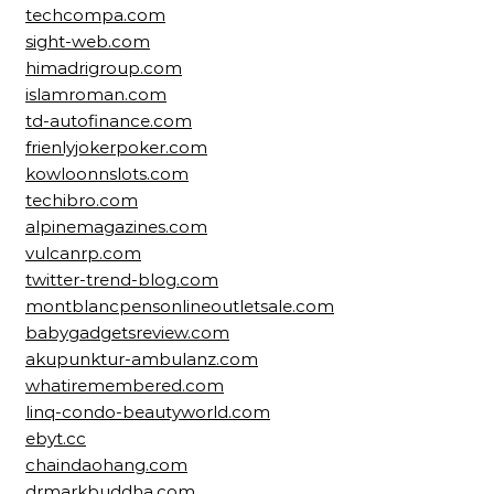
techcompa.com
sight-web.com
himadrigroup.com
islamroman.com
td-autofinance.com
frienlyjokerpoker.com
kowloonnslots.com
techibro.com
alpinemagazines.com
vulcanrp.com
twitter-trend-blog.com
montblancpensonlineoutletsale.com
babygadgetsreview.com
akupunktur-ambulanz.com
whatiremembered.com
linq-condo-beautyworld.com
ebyt.cc
chaindaohang.com
drmarkbuddha.com