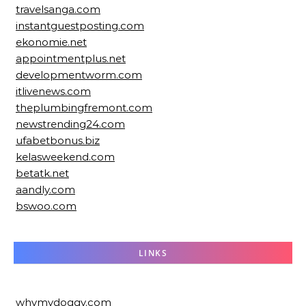
travelsanga.com
instantguestposting.com
ekonomie.net
appointmentplus.net
developmentworm.com
itlivenews.com
theplumbingfremont.com
newstrending24.com
ufabetbonus.biz
kelasweekend.com
betatk.net
aandly.com
bswoo.com
LINKS
whymydoggy.com