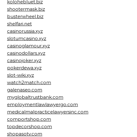
kolohebluet.biz
shootermask.biz
busterwheel.biz
shelfari.net
casinorussia.xyz
slotumcasino.xyz
casinoglamour.xyz
casinodollars.xyz
casinojoker.xyz
pokerdewa.xyz
slot-wiki.xyz
watch2match.com
galenaseo.com
myglobaltrustbank.com
employmentlawlawyergo.com
medicalmalpracticelawyersinc.com
comportshop.com
topdecorshop.com
shopasotv.com