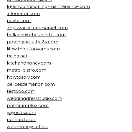
lg-air-conditioning-maintenance.com
infoorator.com
novte.com
7hpizzaeasternmarket.com
hollaendisches-viertel.com
proengine-ultra24.com
lifewithoutlanyards.com
traida.net
kitchandhoney.com
metro-bistro.com
howtosolv.com
delicesdemanon.com
testboo.com
weddingdressstudio.com
premiumplox.com
yayosbk.com
neilhardie.biz
webmoneysurf.biz