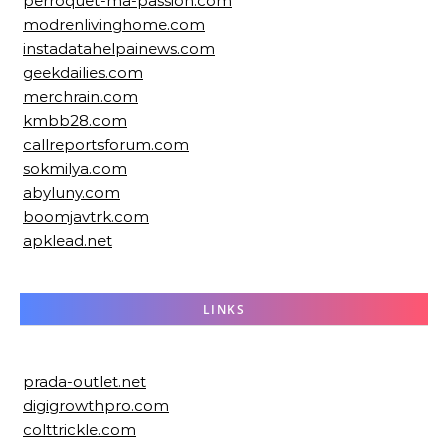
perroquet-ma-passion.com
modrenlivinghome.com
instadatahelpainews.com
geekdailies.com
merchrain.com
kmbb28.com
callreportsforum.com
sokmilya.com
abyluny.com
boomjavtrk.com
apklead.net
LINKS
prada-outlet.net
digigrowthpro.com
colttrickle.com