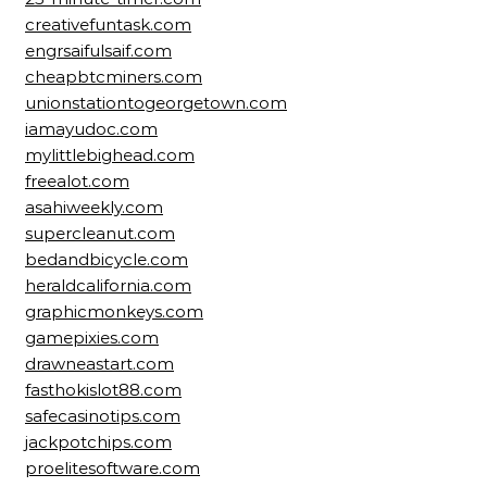
creativefuntask.com
engrsaifulsaif.com
cheapbtcminers.com
unionstationtogeorgetown.com
iamayudoc.com
mylittlebighead.com
freealot.com
asahiweekly.com
supercleanut.com
bedandbicycle.com
heraldcalifornia.com
graphicmonkeys.com
gamepixies.com
drawneastart.com
fasthokislot88.com
safecasinotips.com
jackpotchips.com
proelitesoftware.com