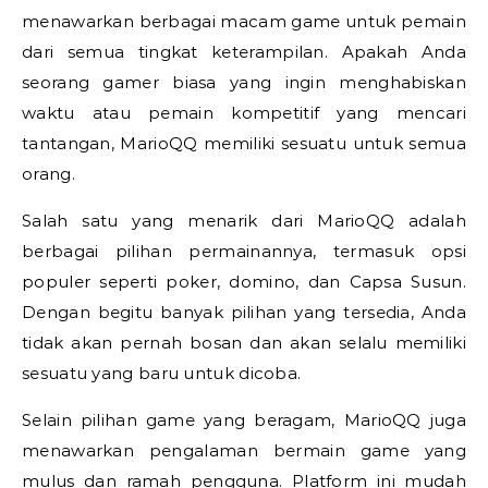
menawarkan berbagai macam game untuk pemain
dari semua tingkat keterampilan. Apakah Anda
seorang gamer biasa yang ingin menghabiskan
waktu atau pemain kompetitif yang mencari
tantangan, MarioQQ memiliki sesuatu untuk semua
orang.
Salah satu yang menarik dari MarioQQ adalah
berbagai pilihan permainannya, termasuk opsi
populer seperti poker, domino, dan Capsa Susun.
Dengan begitu banyak pilihan yang tersedia, Anda
tidak akan pernah bosan dan akan selalu memiliki
sesuatu yang baru untuk dicoba.
Selain pilihan game yang beragam, MarioQQ juga
menawarkan pengalaman bermain game yang
mulus dan ramah pengguna. Platform ini mudah