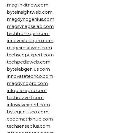
maglinkitnow.com
byteinsightweb.com
magdynogenius.com
magsynapselab.com
techtronixgen.com
innovextechpro.com
magcircuitweb.com
techscopexpert.com
techpediaweb.com
bytelabgenius.com
innovatetechco.com
magdynopro.com
infoplazapro.com
techreviveit.com
infowavexpert.com
bytegeniusco.com
codematrixhub.com
techsenseplus.com