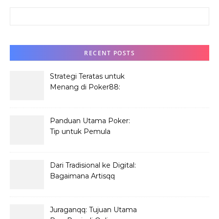
Search for:
RECENT POSTS
Strategi Teratas untuk
Menang di Poker88:
Panduan Komprehensif
Panduan Utama Poker:
Tip untuk Pemula
Dari Tradisional ke Digital:
Bagaimana Artisqq
Mendefinisikan Ulang
Ekspresi Artistik
Juraganqq: Tujuan Utama