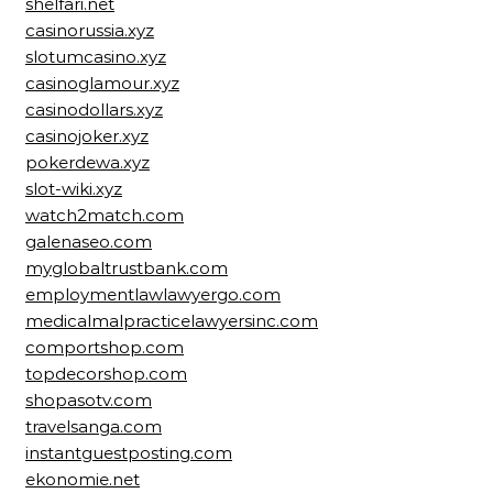
shelfari.net
casinorussia.xyz
slotumcasino.xyz
casinoglamour.xyz
casinodollars.xyz
casinojoker.xyz
pokerdewa.xyz
slot-wiki.xyz
watch2match.com
galenaseo.com
myglobaltrustbank.com
employmentlawlawyergo.com
medicalmalpracticelawyersinc.com
comportshop.com
topdecorshop.com
shopasotv.com
travelsanga.com
instantguestposting.com
ekonomie.net