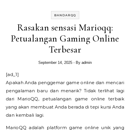
BANDARQQ
Rasakan sensasi Marioqq:
Petualangan Gaming Online
Terbesar
September 14, 2025
- By
admin
[ad_1]
Apakah Anda penggemar game online dan mencari
pengalaman baru dan menarik? Tidak terlihat lagi
dari MarioQQ, petualangan game online terbaik
yang akan membuat Anda berada di tepi kursi Anda
dan kembali lagi.
MarioQQ adalah platform game online unik yang