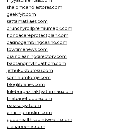
myyatchrentals.com
shalomcandlestores.com
geekifyit.com
sattamatkaes.com
crunchyrollpremiumapk.com
hondacareprotectplan.com
casinogamblingcasino.com
towtimenews.com
draincleaningdirectory.com
baotangmythuathcm.com
jethukukburosu.com
somniumforge.com
bloglibraries.com
luleburgaznakliyatfirmasi.com
thebapehoodie.com
parasosyal.com
enticingmuslim.com
goodhealthsoundwealth.com
elenapoems.com