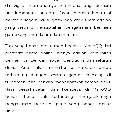
dinavigasi, membuatnya sederhana bagi pemain
untuk menemukan game favorit mereka dan mulai
bermain segera. Plus, grafik dan efek suara adalah
yang terbaik, menciptakan pengalaman bermain
game yang mendalam dan menarik.
Tapi yang benar -benar membedakan MarioQQ dari
platform game online lainnya adalah komunitas
pemainnya. Dengan ribuan pengguna dari seluruh
dunia, Anda akan memiliki kesempatan untuk
terhubung dengan sesama gamer, bersaing di
turnamen, dan bahkan mendapatkan teman baru.
Rasa persahabatan dan kompetisi di MarioQQ
benar -benar tak tertandingi, menjadikannya
pengalaman bermain game yang benar -benar
unik.