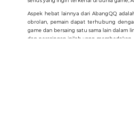
serius yang ingin terkenal di dunia game
Aspek hebat lainnya dari AbangQQ adal
obrolan, pemain dapat terhubung dengan
game dan bersaing satu sama lain dalam
dan persaingan inilah yang membedakan
para pemain datang kembali untuk mendap
Selain permainannya yang kompetitif d
beragam permainan untuk dipilih para pem
poker dan blackjack atau judul yang lebi
memiliki sesuatu untuk semua orang. D
selalu ada sesuatu yang baru dan menari
Secara keseluruhan, AbangQQ adalah pl
serunya bermain game kompetitif. Deng
dinamis, dan beragam permainan, AbangQQ 
menunggu? Daftar ke AbangQQ hari ini