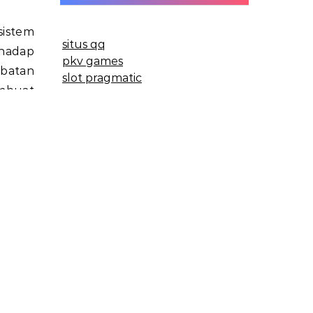
sistem
situs qq
rhadap
pkv games
abatan
slot pragmatic
embuat
demo slot
situs pkv
qq
warkan
dominoqq
eperti
qq
bangQQ
rkala,
LINKS
asakan
helpdesksoftwares.net
s yang
lovabowl.net
engapa
homeimprovementit.com
n game
newstribunal.com