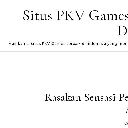
Skip to content
Situs PKV Games
D
Mainkan di situs PKV Games terbaik di Indonesia yang m
Rasakan Sensasi P
Oc