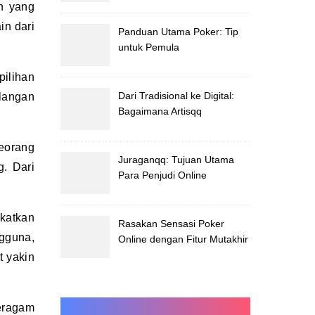
an yang
in dari
Panduan Utama Poker: Tip
untuk Pemula
ilihan
Dari Tradisional ke Digital:
langan
Bagaimana Artisqq
Mendefinisikan Ulang
Ekspresi Artistik
eorang
Juraganqq: Tujuan Utama
. Dari
Para Penjudi Online
katkan
Rasakan Sensasi Poker
ngguna,
Online dengan Fitur Mutakhir
Kompasqq
t yakin
eragam
LINK LAINNYA