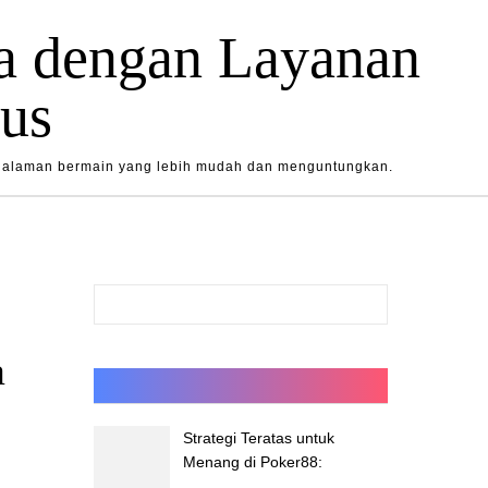
ia dengan Layanan
nus
ngalaman bermain yang lebih mudah dan menguntungkan.
Search for:
a
RECENT POSTS
Strategi Teratas untuk
Menang di Poker88:
Panduan Komprehensif