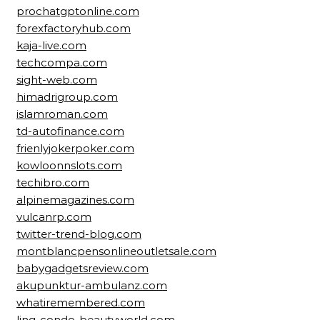
prochatgptonline.com
forexfactoryhub.com
kaja-live.com
techcompa.com
sight-web.com
himadrigroup.com
islamroman.com
td-autofinance.com
frienlyjokerpoker.com
kowloonnslots.com
techibro.com
alpinemagazines.com
vulcanrp.com
twitter-trend-blog.com
montblancpensonlineoutletsale.com
babygadgetsreview.com
akupunktur-ambulanz.com
whatiremembered.com
linq-condo-beautyworld.com