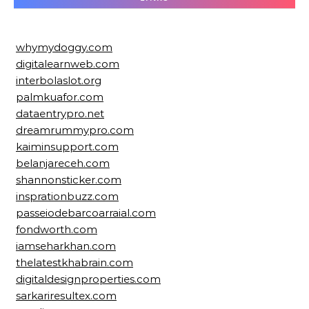
whymydoggy.com
digitalearnweb.com
interbolaslot.org
palmkuafor.com
dataentrypro.net
dreamrummypro.com
kaiminsupport.com
belanjareceh.com
shannonsticker.com
insprationbuzz.com
passeiodebarcoarraial.com
fondworth.com
iamseharkhan.com
thelatestkhabrain.com
digitaldesignproperties.com
sarkariresultex.com