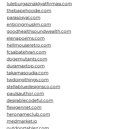
luleburgaznakliyatfirmasi.com
thebapehoodie.com
parasosyal.com
enticingmuslim.com
goodhealthsoundwealth.com
elenapoems.com
hellmouseretro.com
fcsabatehran.com
dogemutants.com
duramaxtop.com
takamasoudia.com
twdoingthings.com
stellabluedesignsco.com
paulsauthor.com
desirablecodeful.com
flexigennet.com
heronameclub.com
medmarket.io
outdoortablez.com