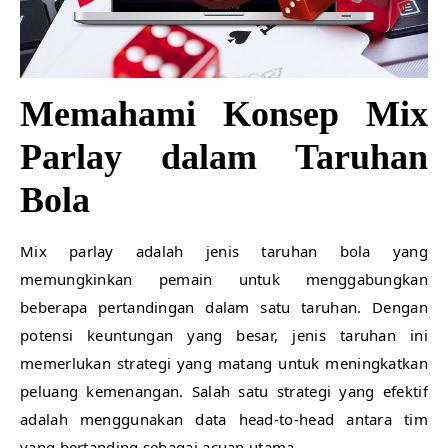
Memahami Konsep Mix
Parlay dalam Taruhan
Bola
Mix parlay adalah jenis taruhan bola yang
memungkinkan pemain untuk menggabungkan
beberapa pertandingan dalam satu taruhan. Dengan
potensi keuntungan yang besar, jenis taruhan ini
memerlukan strategi yang matang untuk meningkatkan
peluang kemenangan. Salah satu strategi yang efektif
adalah menggunakan data head-to-head antara tim
yang bertanding sebagai acuan utama.