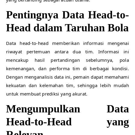
Pentingnya Data Head-to-
Head dalam Taruhan Bola
Data head-to-head memberikan informasi mengenai
riwayat pertemuan antara dua tim. Informasi ini
mencakup hasil pertandingan sebelumnya, pola
kemenangan, dan performa tim di berbagai kondisi.
Dengan menganalisis data ini, pemain dapat memahami
kekuatan dan kelemahan tim, sehingga lebih mudah
untuk membuat prediksi yang akurat.
Mengumpulkan Data
Head-to-Head yang
Relevan