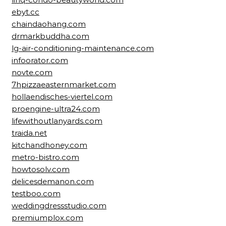
ebyt.cc
chaindaohang.com
drmarkbuddha.com
lg-air-conditioning-maintenance.com
infoorator.com
novte.com
7hpizzaeasternmarket.com
hollaendisches-viertel.com
proengine-ultra24.com
lifewithoutlanyards.com
traida.net
kitchandhoney.com
metro-bistro.com
howtosolv.com
delicesdemanon.com
testboo.com
weddingdressstudio.com
premiumplox.com