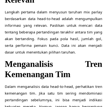
Langkah pertama dalam menyusun taruhan mix parlay
berdasarkan data head-to-head adalah mengumpulkan
informasi yang relevan. Pastikan untuk mencari data
tentang beberapa pertandingan terakhir antara tim yang
akan bertanding. Fokus pada pola hasil, jumlah gol,
serta performa pemain kunci. Data ini akan menjadi
dasar untuk menentukan pilihan taruhan.
Menganalisis Tren
Kemenangan Tim
Dalam menganalisis data head-to-head, perhatikan tren
kemenangan tim. Jika satu tim sering mendominasi
pertandingan sebelumnya, ini bisa menjadi indikasi
kekuatan mereka. Namun, jangan hanya bergantung