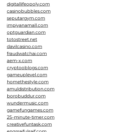
digitallifeopoly.com
casinobubbles.com
seputargym.com
impiyanamall.com
optguardian.com
totostreet.net
davilcasino.com
fraudwatchai.com
aem-x.com
cryptooblogs.com
gameuplevel.com
homethestyle.com
amuldistribution.com
borobuddur.com
wundermusic.com
gamefungames.com
25-minute-timer.com
creativefuntask.com
engrsaifulsaif.com