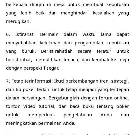
berkepala dingin di meja untuk membuat keputusan
yang lebih baik dan menghindari kesalahan yang
merugikan.
6. Istirahat: Bermain dalam waktu lama dapat
menyebabkan kelelahan dan pengambilan keputusan
yang buruk. Beristirahatlah secara teratur untuk
beristirahat, memulihkan tenaga, dan kembali ke meja
dengan perspektif segar.
7. Tetap terinformasi: Ikuti perkembangan tren, strategi,
dan tip poker terkini untuk tetap menjadi yang terdepan
dalam persaingan. Bergabunglah dengan forum online,
tonton video tutorial, dan baca buku tentang poker
untuk memperluas pengetahuan Anda dan
meningkatkan permainan Anda.