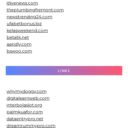
itlivenews.com
theplumbingfremont.com
newstrending24.com
ufabetbonus.biz
kelasweekend.com
betatk.net
aandly.com
bswoo.com
LINKS
whymydoggy.com
digitalearnweb.com
interbolaslot.org
palmkuafor.com
dataentrypro.net
dreamrummypro.com