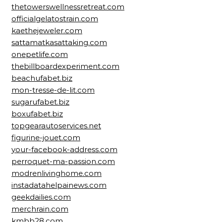
thetowerswellnessretreat.com
officialgelatostrain.com
kaethejeweler.com
sattamatkasattaking.com
onepetlife.com
thebillboardexperiment.com
beachufabet.biz
mon-tresse-de-lit.com
sugarufabet.biz
boxufabet.biz
topgearautoservices.net
figurine-jouet.com
your-facebook-address.com
perroquet-ma-passion.com
modrenlivinghome.com
instadatahelpainews.com
geekdailies.com
merchrain.com
kmbb28.com