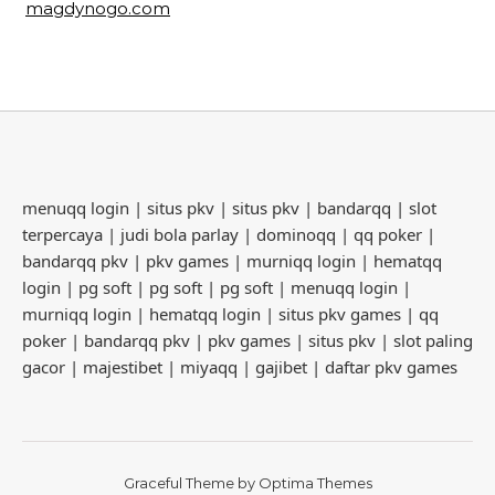
magdynogo.com
menuqq login
|
situs pkv
|
situs pkv
|
bandarqq
|
slot
terpercaya
|
judi bola parlay
|
dominoqq
|
qq poker
|
bandarqq pkv
|
pkv games
|
murniqq login
|
hematqq
login
|
pg soft
|
pg soft
|
pg soft
|
menuqq login
|
murniqq login
|
hematqq login
|
situs pkv games
|
qq
poker
|
bandarqq pkv
|
pkv games
|
situs pkv
|
slot paling
gacor
|
majestibet
|
miyaqq
|
gajibet
|
daftar pkv games
Graceful Theme by
Optima Themes