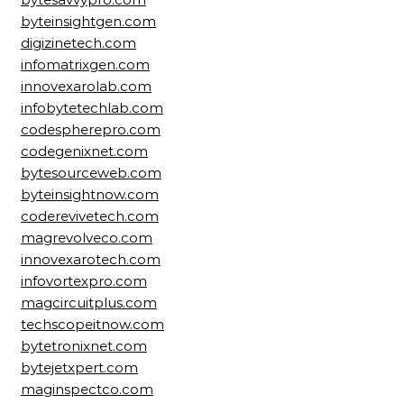
byteinsightgen.com
digizinetech.com
infomatrixgen.com
innovexarolab.com
infobytetechlab.com
codespherepro.com
codegenixnet.com
bytesourceweb.com
byteinsightnow.com
coderevivetech.com
magrevolveco.com
innovexarotech.com
infovortexpro.com
magcircuitplus.com
techscopeitnow.com
bytetronixnet.com
bytejetxpert.com
maginspectco.com