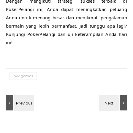
Dengan mengikuti strategi sukses terbaik di
PokerPelangi ini, Anda dapat meningkatkan peluang
Anda untuk menang besar dan menikmati pengalaman
bermain yang lebih bermanfaat. Jadi tunggu apa lagi?
Kunjungi PokerPelangi dan uji keterampilan Anda hari
ini!
pkv games
Search for: