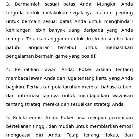
3. Bermainlah sesuai batas Anda: Mungkin Anda
tergoda untuk melakukan segalanya, namun penting
untuk bermain sesuai batas Anda untuk menghindari
kehilangan lebih banyak uang daripada yang Anda
mampu. Tetapkan anggaran untuk diri Anda sendiri dan
patuhi anggaran tersebut untuk memastikan
pengalaman bermain game yang positif.
4. Perhatikan lawan Anda: Poker adalah tentang
membaca lawan Anda dan juga tentang kartu yang Anda
bagikan. Perhatikan pola taruhan mereka, bahasa tubuh,
dan informasi lainnya untuk mendapatkan wawasan
tentang strategi mereka dan sesuaikan strategi Anda.
5. Kelola emosi Anda: Poker bisa menjadi permainan
bertekanan tinggi, dan mudah untuk membiarkan emosi
menguasai diri Anda. Tetap tenang, fokus, dan