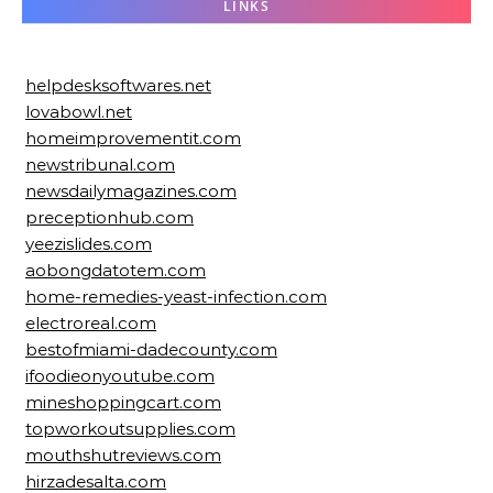
LINKS
helpdesksoftwares.net
lovabowl.net
homeimprovementit.com
newstribunal.com
newsdailymagazines.com
preceptionhub.com
yeezislides.com
aobongdatotem.com
home-remedies-yeast-infection.com
electroreal.com
bestofmiami-dadecounty.com
ifoodieonyoutube.com
mineshoppingcart.com
topworkoutsupplies.com
mouthshutreviews.com
hirzadesalta.com