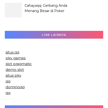
Cahayaqq: Gerbang Anda
Menang Besar di Poker
Online
LINK LAINNYA
situs qq
pkv games
slot pragmatic
demo slot
situs pkv
qq
dominoqq
qq