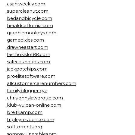
asahiweekly.com
supercleanut.com
bedandbicycle.com
heraldcalifornia.com
graphicmonkeys.com
gamepixies.com
drawneastart.com
fasthokislot88.com
safecasinotips.com
jackpotchips.com
proelitesoftware.com
allcustomercarenumbers.com
familyblogger.xyz
chrisjohnslawgroup.com
klub-vulcan-online.com
breitkamp.com
tripleyresidence.com
softtorrents.org
somosvulnerables.org