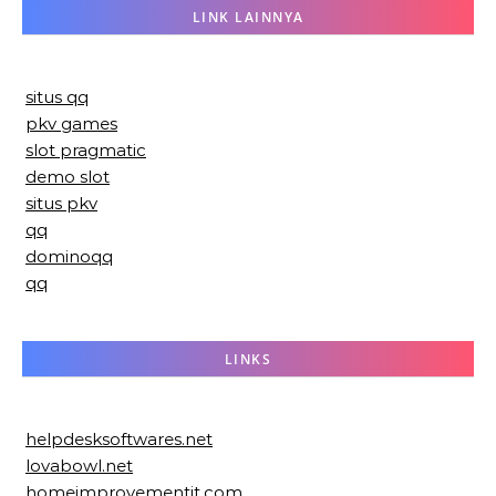
LINK LAINNYA
situs qq
pkv games
slot pragmatic
demo slot
situs pkv
qq
dominoqq
qq
LINKS
helpdesksoftwares.net
lovabowl.net
homeimprovementit.com