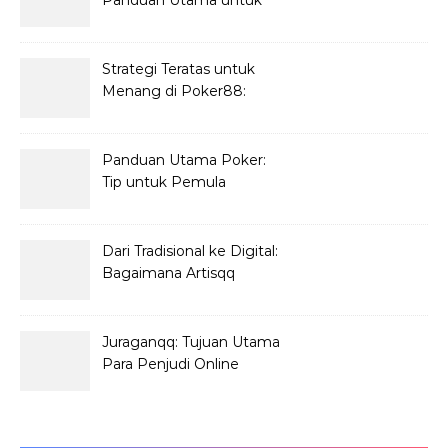
Panduan Utama untuk
Pemula
Strategi Teratas untuk
Menang di Poker88:
Panduan Komprehensif
Panduan Utama Poker:
Tip untuk Pemula
Dari Tradisional ke Digital:
Bagaimana Artisqq
Mendefinisikan Ulang
Ekspresi Artistik
Juraganqq: Tujuan Utama
Para Penjudi Online