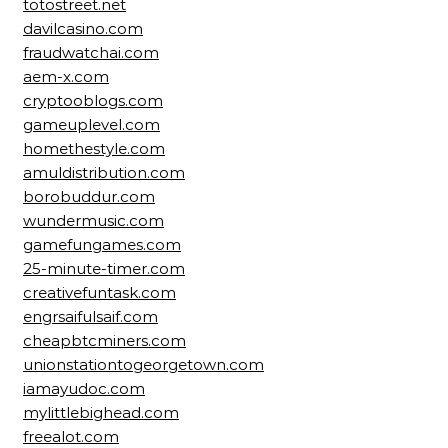
totostreet.net
davilcasino.com
fraudwatchai.com
aem-x.com
cryptooblogs.com
gameuplevel.com
homethestyle.com
amuldistribution.com
borobuddur.com
wundermusic.com
gamefungames.com
25-minute-timer.com
creativefuntask.com
engrsaifulsaif.com
cheapbtcminers.com
unionstationtogeorgetown.com
iamayudoc.com
mylittlebighead.com
freealot.com