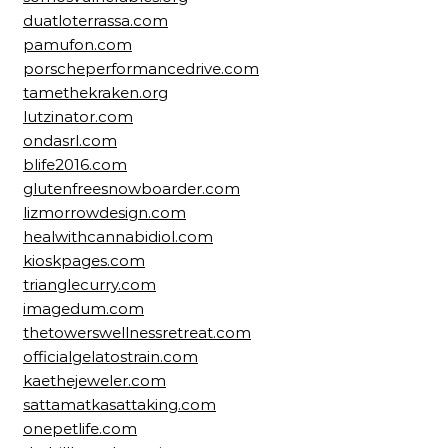
duatloterrassa.com
pamufon.com
porscheperformancedrive.com
tamethekraken.org
lutzinator.com
ondasrl.com
blife2016.com
glutenfreesnowboarder.com
lizmorrowdesign.com
healwithcannabidiol.com
kioskpages.com
trianglecurry.com
imagedum.com
thetowerswellnessretreat.com
officialgelatostrain.com
kaethejeweler.com
sattamatkasattaking.com
onepetlife.com