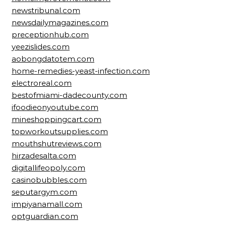
newstribunal.com
newsdailymagazines.com
preceptionhub.com
yeezislides.com
aobongdatotem.com
home-remedies-yeast-infection.com
electroreal.com
bestofmiami-dadecounty.com
ifoodieonyoutube.com
mineshoppingcart.com
topworkoutsupplies.com
mouthshutreviews.com
hirzadesalta.com
digitallifeopoly.com
casinobubbles.com
seputargym.com
impiyanamall.com
optguardian.com