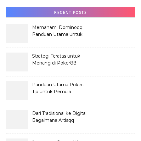
RECENT POSTS
Memahami Dominoqq:
Panduan Utama untuk
Pemula
Strategi Teratas untuk
Menang di Poker88:
Panduan Komprehensif
Panduan Utama Poker:
Tip untuk Pemula
Dari Tradisional ke Digital:
Bagaimana Artisqq
Mendefinisikan Ulang
Ekspresi Artistik