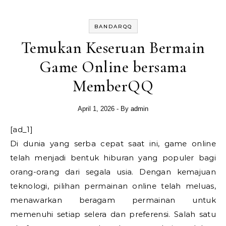
BANDARQQ
Temukan Keseruan Bermain
Game Online bersama
MemberQQ
April 1, 2026
- By
admin
[ad_1]
Di dunia yang serba cepat saat ini, game online
telah menjadi bentuk hiburan yang populer bagi
orang-orang dari segala usia. Dengan kemajuan
teknologi, pilihan permainan online telah meluas,
menawarkan beragam permainan untuk
memenuhi setiap selera dan preferensi. Salah satu