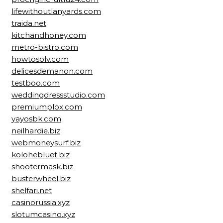
lifewithoutlanyards.com
traida.net
kitchandhoney.com
metro-bistro.com
howtosolv.com
delicesdemanon.com
testboo.com
weddingdressstudio.com
premiumplox.com
yayosbk.com
neilhardie.biz
webmoneysurf.biz
kolohebluet.biz
shootermask.biz
busterwheel.biz
shelfari.net
casinorussia.xyz
slotumcasino.xyz