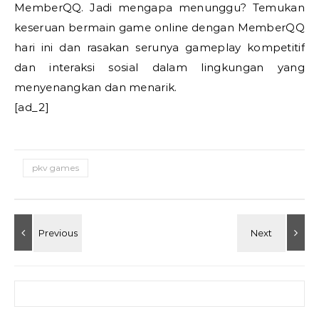
MemberQQ. Jadi mengapa menunggu? Temukan
keseruan bermain game online dengan MemberQQ
hari ini dan rasakan serunya gameplay kompetitif
dan interaksi sosial dalam lingkungan yang
menyenangkan dan menarik.
[ad_2]
pkv games
Search for: