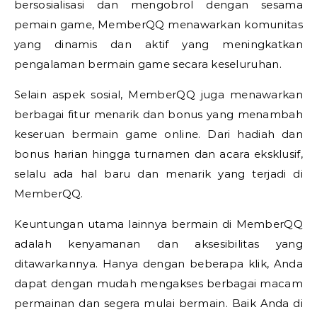
bersosialisasi dan mengobrol dengan sesama
pemain game, MemberQQ menawarkan komunitas
yang dinamis dan aktif yang meningkatkan
pengalaman bermain game secara keseluruhan.
Selain aspek sosial, MemberQQ juga menawarkan
berbagai fitur menarik dan bonus yang menambah
keseruan bermain game online. Dari hadiah dan
bonus harian hingga turnamen dan acara eksklusif,
selalu ada hal baru dan menarik yang terjadi di
MemberQQ.
Keuntungan utama lainnya bermain di MemberQQ
adalah kenyamanan dan aksesibilitas yang
ditawarkannya. Hanya dengan beberapa klik, Anda
dapat dengan mudah mengakses berbagai macam
permainan dan segera mulai bermain. Baik Anda di