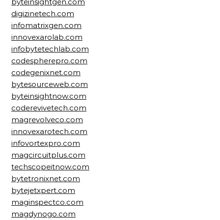
byteinsightgen.com
digizinetech.com
infomatrixgen.com
innovexarolab.com
infobytetechlab.com
codespherepro.com
codegenixnet.com
bytesourceweb.com
byteinsightnow.com
coderevivetech.com
magrevolveco.com
innovexarotech.com
infovortexpro.com
magcircuitplus.com
techscopeitnow.com
bytetronixnet.com
bytejetxpert.com
maginspectco.com
magdynogo.com