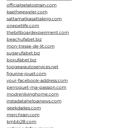
officialgelatostrain.com
kaethejeweler.com
sattamatkasattaking.com
onepetlife.com
thebillboardexperiment.com
beachufabet.biz
mon-tresse-de-lit.com
sugarufabet.biz
boxufabet.biz
topgearautoservices.net
figurine-jouet.com
your-facebook-address.com
perroquet-ma-passion.com
modrenlivinghome.com
instadatahelpainews.com
geekdailies.com
merchrain.com
kmbb28.com