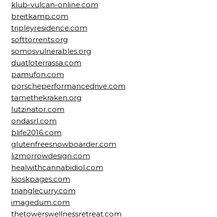
klub-vulcan-online.com
breitkamp.com
tripleyresidence.com
softtorrents.org
somosvulnerables.org
duatloterrassa.com
pamufon.com
porscheperformancedrive.com
tamethekraken.org
lutzinator.com
ondasrl.com
blife2016.com
glutenfreesnowboarder.com
lizmorrowdesign.com
healwithcannabidiol.com
kioskpages.com
trianglecurry.com
imagedum.com
thetowerswellnessretreat.com