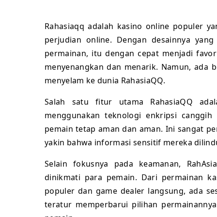
Rahasiaqq adalah kasino online populer y
perjudian online. Dengan desainnya yan
permainan, itu dengan cepat menjadi favo
menyenangkan dan menarik. Namun, ada be
menyelam ke dunia RahasiaQQ.
Salah satu fitur utama RahasiaQQ adal
menggunakan teknologi enkripsi canggih
pemain tetap aman dan aman. Ini sangat pen
yakin bahwa informasi sensitif mereka dilin
Selain fokusnya pada keamanan, RahAs
dinikmati para pemain. Dari permainan kas
populer dan game dealer langsung, ada ses
teratur memperbarui pilihan permainannya