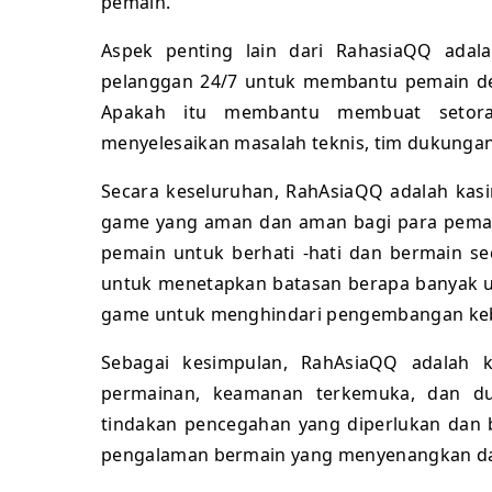
pemain.
Aspek penting lain dari RahasiaQQ adal
pelanggan 24/7 untuk membantu pemain de
Apakah itu membantu membuat setora
menyelesaikan masalah teknis, tim dukunga
Secara keseluruhan, RahAsiaQQ adalah ka
game yang aman dan aman bagi para pemain.
pemain untuk berhati -hati dan bermain se
untuk menetapkan batasan berapa banyak ua
game untuk menghindari pengembangan kebi
Sebagai kesimpulan, RahAsiaQQ adalah 
permainan, keamanan terkemuka, dan d
tindakan pencegahan yang diperlukan dan 
pengalaman bermain yang menyenangkan dan