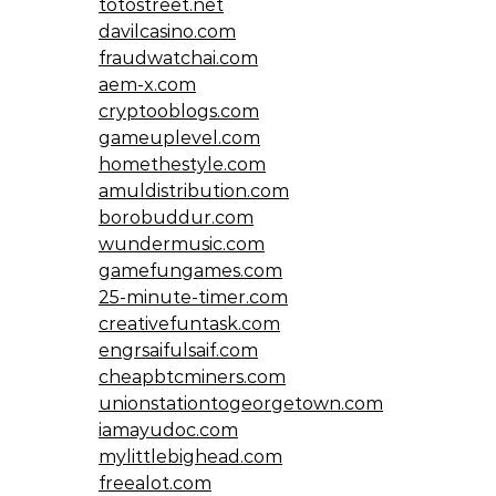
totostreet.net
davilcasino.com
fraudwatchai.com
aem-x.com
cryptooblogs.com
gameuplevel.com
homethestyle.com
amuldistribution.com
borobuddur.com
wundermusic.com
gamefungames.com
25-minute-timer.com
creativefuntask.com
engrsaifulsaif.com
cheapbtcminers.com
unionstationtogeorgetown.com
iamayudoc.com
mylittlebighead.com
freealot.com