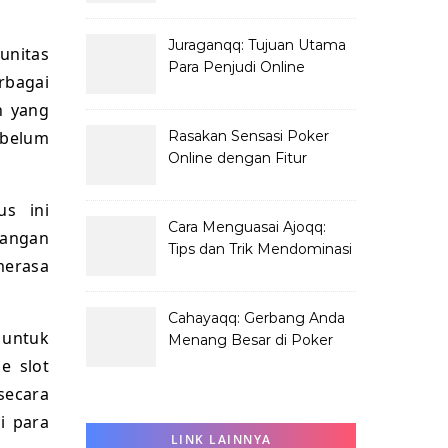
Ekspresi Artistik
Juraganqq: Tujuan Utama
unitas
Para Penjudi Online
rbagai
n yang
ebelum
Rasakan Sensasi Poker
Online dengan Fitur
Mutakhir Kompasqq
us ini
Cara Menguasai Ajoqq:
uangan
Tips dan Trik Mendominasi
merasa
Permainan
Cahayaqq: Gerbang Anda
untuk
Menang Besar di Poker
Online
e slot
secara
i para
LINK LAINNYA