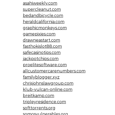
asahiweekly.com
supercleanut.com
bedandbicycle.com
heraldcalifornia.com
graphicmonkeys.com
gamepixies.com
drawneastart.com
fasthokislot88.com
safecasinotips.com
jackpotchips.com
proelitesoftware.com
allcustomercarenumbers.com
familyblogger.xyz
chrisjohnslawgroup.com
klub-vulcan-online.com
breitkamp.com
tripleyresidence.com
softtorrents.org
somosvulnerables.org